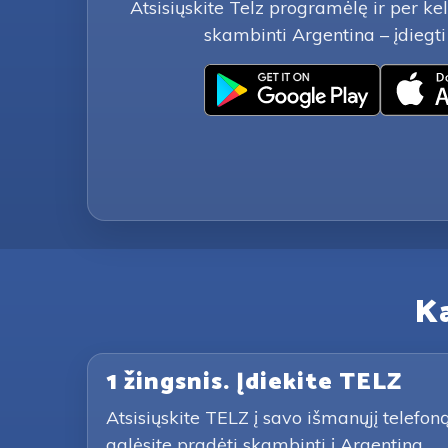
Atsisiųskite Telz programėlę ir per ke
skambinti Argentina – įdieg
Ka
1 žingsnis. Įdiekite TELZ
Atsisiųskite TELZ į savo išmanųjį telef
galėsite pradėti skambinti į Argentina.