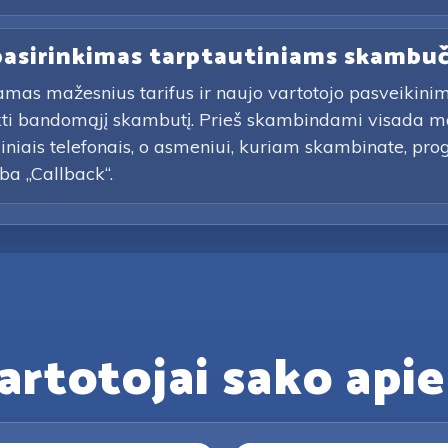
 pasirinkimas tarptautiniams skambu
amas mažesnius tarifus ir naujo vartotojo pasveikin
ikti bandomąjį skambutį. Prieš skambindami visada m
diniais telefonais, o asmeniui, kuriam skambinate, pro
rba „Callback“.
artotojai sako apie