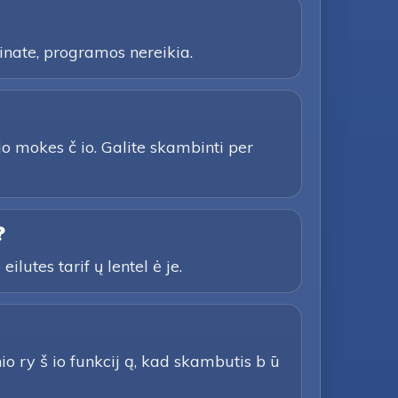
inate, programos nereikia.
io mokes č io. Galite skambinti per
?
ilutes tarif ų lentel ė je.
io ry š io funkcij ą, kad skambutis b ū