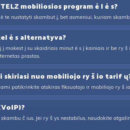
 TELZ mobiliosios program ė l ė s?
ė te nustatyti skambut į, bet asmeniui, kuriam skamb
tel ė s alternatyva?
mokest į su skaidriais minut ė s į kainiais ir be ry š 
nternetas prastas.
i skiriasi nuo mobiliojo ry š io tarif ų
ami patikrinkite atskiras fiksuotojo ir mobiliojo ry š io e
(VoIP)?
kambu č ius. Jei ry š ys nestabilus, naudokite atgalin