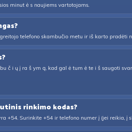
os minut ė s naujiems vartotojams.
ngas?
greitojo telefono skambučio metu ir iš karto pradėti na
s?
 i ų į ra š ym ą, kad gal ė tum ė te i š saugoti svarbiu
utinis rinkimo kodas?
 +54. Surinkite +54 ir telefono numer į (jei reikia, į s