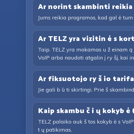
Ar norint skambinti reikia
Jums reikia programos, kad gal ė tum 
Ar TELZ yra vizitin ė s kor
Taip. TELZ yra mokamas u ž einam ą j į 
VoIP arba naudoti atgalin į ry šį, kai i
Ar fiksuotojo ry š io tarifa
Jie gali b ū ti skirtingi. Prie š skambind
Kaip skambu č i ų kokyb ė 
TELZ palaiko auk š tos kokyb ė s VoIP s
t ų patikimas.