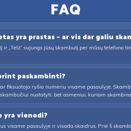
FAQ
tas yra prastas – ar vis dar galiu ska
ir „Telz“ sujungs jūsų skambutį per mūsų telefono tinkl
orint paskambinti?
 ar fiksuotojo ryšio numeriu visame pasaulyje. Skamb
r skambučiui nustatyti, bet asmeniui, kuriam skambinat
e yra vienodi?
eklus visame pasaulyje ir visada skaidrus. Prie š skam