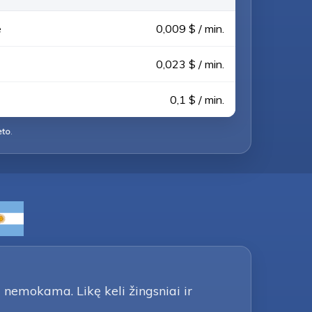
e
0,009 $ / min.
0,023 $ / min.
0,1 $ / min.
eto
.
 nemokama. Likę keli žingsniai ir