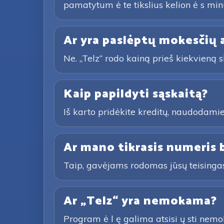
pamatytum ė te tikslius kelion ė s minu
Ar yra paslėptų mokesčių 
Ne. „Telz“ rodo kainą prieš kiekvieną
Kaip papildyti sąskaitą?
Iš karto pridėkite kreditų, naudodami
Ar mano tikrasis numeris
Taip, gavėjams rodomas jūsų teisingas
Ar „Telz“ yra nemokama?
Program ė l ę galima atsisi ų sti nemok