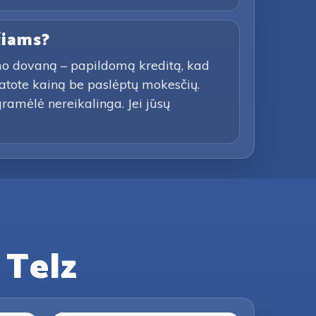
čiams?
imo dovaną – papildomą kreditą, kad
atote kainą be paslėptų mokesčių.
gramėlė nereikalinga. Jei jūsų
 Telz