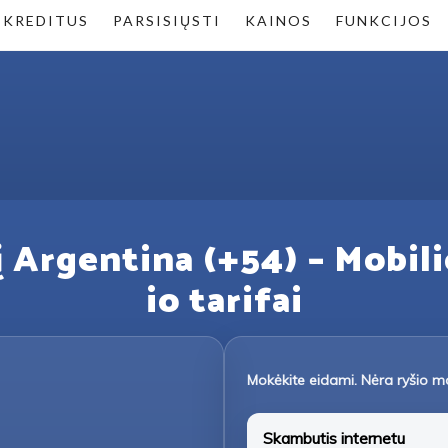
 KREDITUS
PARSISIŲSTI
KAINOS
FUNKCIJOS
į Argentina (+54) – Mobili
io tarifai
Mokėkite eidami. Nėra ryšio m
Skambutis internetu