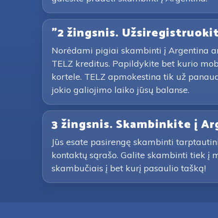
"2 žingsnis. Užsiregistruoki
Norėdami pigiai skambinti į Argentina ar k
TELZ kreditus. Papildykite bet kurio mo
kortele. TELZ apmokestina tik už panaud
jokio galiojimo laiko jūsų balanse.
3 žingsnis. Skambinkite į A
Jūs esate pasirengę skambinti tarptautin
kontaktų sąrašo. Galite skambinti tiek į 
skambučiais į bet kurį pasaulio tašką!