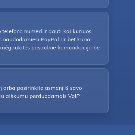
o telefono numerį ir gauti kai kuriuos
us naudodamiesi PayPal ar bet kuria
ir mėgaukitės pasauline komunikacija be
į arba pasirinkite asmenį iš savo
aliniu aiškumu perduodamais VoIP