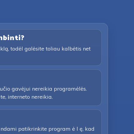
mbinti?
ą, todėl galėsite toliau kalbėtis net
učio gavėjui nereikia programėlės.
e, interneto nereikia.
bindami patikrinkite program ė l ę, kad