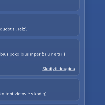
udotis „Telz“.
s pokalbius ir per ž i ū r ė ti i š
Skaityti daugiau
kaitant vietov ė s kod ą).