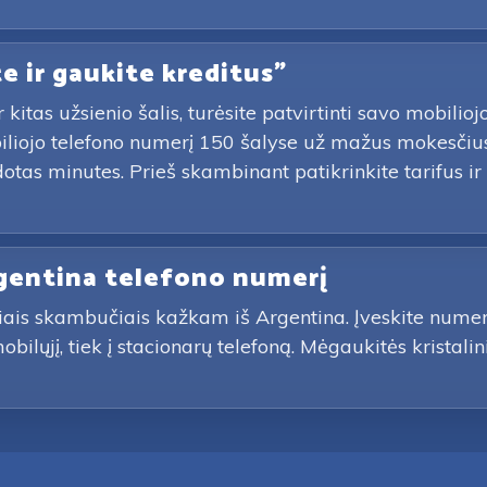
te ir gaukite kreditus"
itas užsienio šalis, turėsite patvirtinti savo mobilioj
biliojo telefono numerį 150 šalyse už mažus mokesči
otas minutes. Prieš skambinant patikrinkite tarifus 
rgentina telefono numerį
iais skambučiais kažkam iš Argentina. Įveskite numer
mobilųjį, tiek į stacionarų telefoną. Mėgaukitės krist