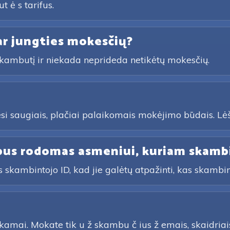
t ė s tarifus.
ar jungties mokesčių?
 skambutį ir niekada neprideda netikėtų mokesčių.
esi saugiais, plačiai palaikomais mokėjimo būdais. Lė
 bus rodomas asmeniui, kuriam skamb
 skambintojo ID, kad jie galėtų atpažinti, kas skambi
amai. Mokate tik u ž skambu č ius ž emais, skaidriais 