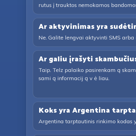
rutus į trauktos nemokamos bandomosi
Ar aktyvinimas yra sudėti
Ne. Galite lengvai aktyvinti SMS arba 
Ar galiu įrašyti skambučiu
Taip. Telz palaiko pasirenkam ą skambu č
sami ą informacij ą v ė liau.
Koks yra Argentina tarpta
Argentina tarptautinis rinkimo kodas yra