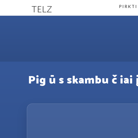
TELZ
PIRKTI
Pig ū s skambu č iai 