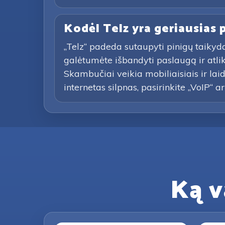
Kodėl Telz yra geriausias
„Telz“ padeda sutaupyti pinigų taikyd
galėtumėte išbandyti paslaugą ir atl
Skambučiai veikia mobiliaisiais ir lai
internetas silpnas, pasirinkite „VoIP“ a
Ką v