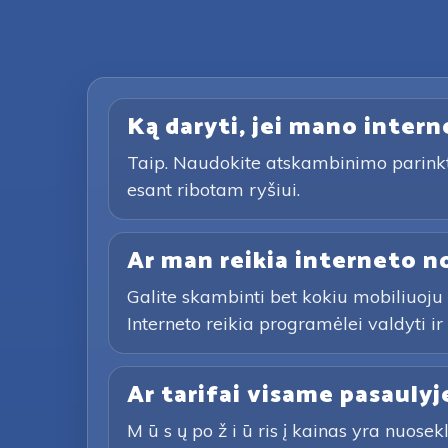
Ką daryti, jei mano interne
Taip. Naudokite atskambinimo parinktį 
esant ribotam ryšiui.
Ar man reikia interneto n
Galite skambinti bet kokiu mobiliuoju
Interneto reikia programėlei valdyti i
Ar tarifai visame pasaulyj
M ū s ų po ž i ū ris į kainas yra nuos