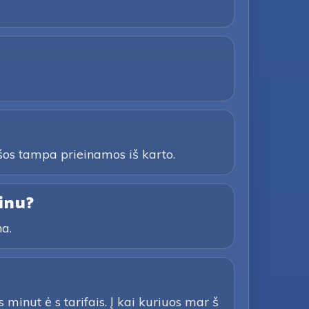
šos tampa prieinamos iš karto.
inu?
na.
minut ė s tarifais. Į kai kuriuos mar š