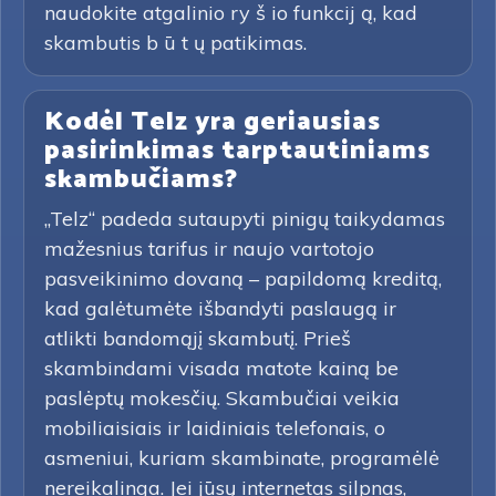
naudokite atgalinio ry š io funkcij ą, kad
skambutis b ū t ų patikimas.
Kodėl Telz yra geriausias
pasirinkimas tarptautiniams
skambučiams?
„Telz“ padeda sutaupyti pinigų taikydamas
mažesnius tarifus ir naujo vartotojo
pasveikinimo dovaną – papildomą kreditą,
kad galėtumėte išbandyti paslaugą ir
atlikti bandomąjį skambutį. Prieš
skambindami visada matote kainą be
paslėptų mokesčių. Skambučiai veikia
mobiliaisiais ir laidiniais telefonais, o
asmeniui, kuriam skambinate, programėlė
nereikalinga. Jei jūsų internetas silpnas,