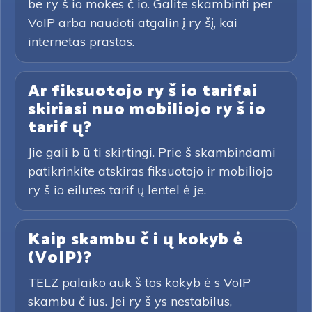
be ry š io mokes č io. Galite skambinti per
VoIP arba naudoti atgalin į ry šį, kai
internetas prastas.
Ar fiksuotojo ry š io tarifai
skiriasi nuo mobiliojo ry š io
tarif ų?
Jie gali b ū ti skirtingi. Prie š skambindami
patikrinkite atskiras fiksuotojo ir mobiliojo
ry š io eilutes tarif ų lentel ė je.
Kaip skambu č i ų kokyb ė
(VoIP)?
TELZ palaiko auk š tos kokyb ė s VoIP
skambu č ius. Jei ry š ys nestabilus,