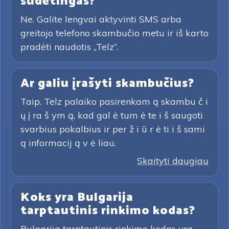
sudėtingas?
Ne. Galite lengvai aktyvinti SMS arba
greitojo telefono skambučio metu ir iš karto
pradėti naudotis „Telz“.
Ar galiu įrašyti skambučius?
Taip. Telz palaiko pasirenkam ą skambu č i
ų į ra š ym ą, kad gal ė tum ė te i š saugoti
svarbius pokalbius ir per ž i ū r ė ti i š sami
ą informacij ą v ė liau.
Skaityti daugiau
Koks yra Bulgarija
tarptautinis rinkimo kodas?
Bulgarija tarptautinis rinkimo kodas yra