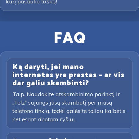
kurį pasaulio tašką!
FAQ
Ką daryti, jei mano
internetas yra prastas – ar vis
dar galiu skambinti?
Taip. Naudokite atskambinimo parinktį ir
„Telz“ sujungs jūsų skambutį per mūsų
telefono tinklą, todėl galėsite toliau kalbėtis
net esant ribotam ryšiui.