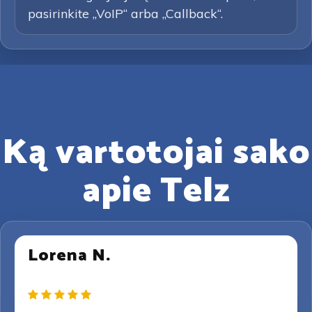
pasirinkite „VoIP“ arba „Callback“.
Ką vartotojai sako
apie Telz
Lorena N.