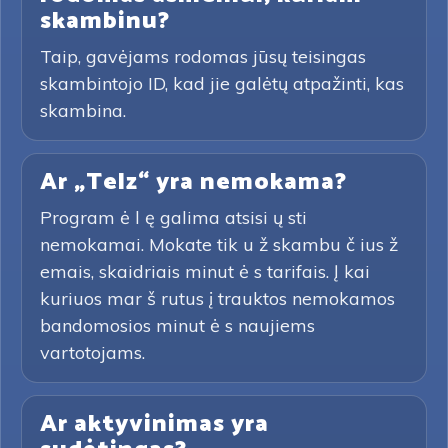
skambinu?
Taip, gavėjams rodomas jūsų teisingas
skambintojo ID, kad jie galėtų atpažinti, kas
skambina.
Ar „Telz“ yra nemokama?
Program ė l ę galima atsisi ų sti
nemokamai. Mokate tik u ž skambu č ius ž
emais, skaidriais minut ė s tarifais. Į kai
kuriuos mar š rutus į trauktos nemokamos
bandomosios minut ė s naujiems
vartotojams.
Ar aktyvinimas yra