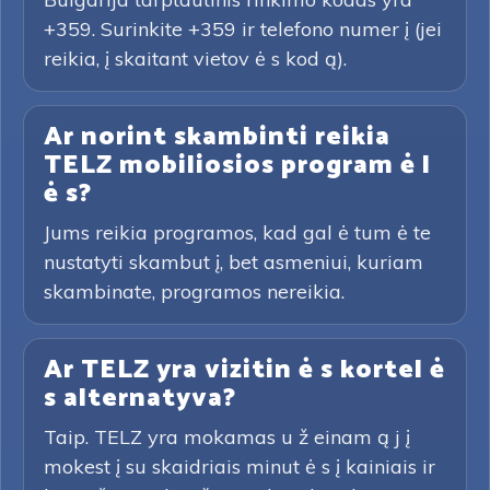
+359. Surinkite +359 ir telefono numer į (jei
reikia, į skaitant vietov ė s kod ą).
Ar norint skambinti reikia
TELZ mobiliosios program ė l
ė s?
Jums reikia programos, kad gal ė tum ė te
nustatyti skambut į, bet asmeniui, kuriam
skambinate, programos nereikia.
Ar TELZ yra vizitin ė s kortel ė
s alternatyva?
Taip. TELZ yra mokamas u ž einam ą j į
mokest į su skaidriais minut ė s į kainiais ir