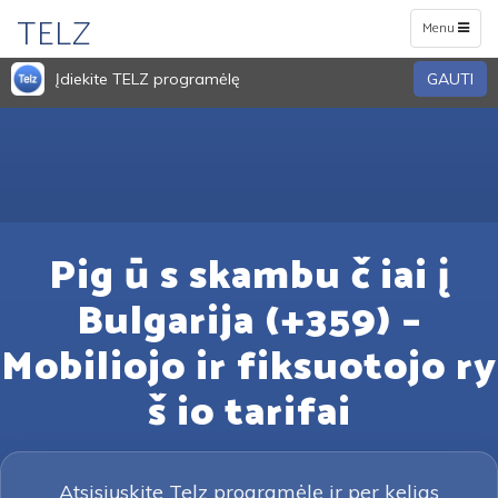
TELZ
Toggle
Menu
navigation
Įdiekite TELZ programėlę
GAUTI
Pig ū s skambu č iai į
Bulgarija (+359) –
Mobiliojo ir fiksuotojo ry
š io tarifai
Atsisiųskite Telz programėlę ir per kelias