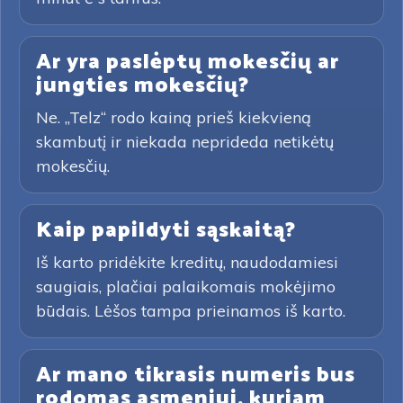
Ar yra paslėptų mokesčių ar
jungties mokesčių?
Ne. „Telz“ rodo kainą prieš kiekvieną
skambutį ir niekada neprideda netikėtų
mokesčių.
Kaip papildyti sąskaitą?
Iš karto pridėkite kreditų, naudodamiesi
saugiais, plačiai palaikomais mokėjimo
būdais. Lėšos tampa prieinamos iš karto.
Ar mano tikrasis numeris bus
rodomas asmeniui, kuriam