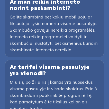
Ar man reikia interneto
norint paskambinti?
Galite skambinti bet kokiu mobiliuoju ar
fiksuotojo ryšio numeriu visame pasaulyje.
Skambučio gavėjui nereikia programėlės.
Interneto reikia programėlei valdyti ir
skambučiui nustatyti, bet asmeniui, kuriam
skambinate, interneto nereikia.
Ar tarifai visame pasaulyje
yra vienodi?
M ū s ų po ž i ū ris į kainas yra nuoseklus
visame pasaulyje ir visada skaidrus. Prie š
skambindami patikrinkite program ė l ę,
kad pamatytum ė te tikslius kelion ė s
minut ė s tarifus.