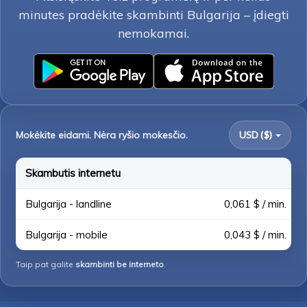
minutes pradėkite skambinti Bulgarija – įdiegti
nemokamai.
Mokėkite eidami. Nėra ryšio mokesčio.
USD ($)
Skambutis internetu
Bulgarija - landline
0,061 $ / min.
Bulgarija - mobile
0,043 $ / min.
Taip pat galite
skambinti be interneto
.