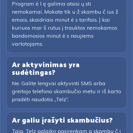
Program ė l ę galima atsisi ų sti
nemokamai. Mokate tik u ž skambu č ius ž
emais, skaidriais minut ė s tarifais. Į kai
kuriuos mar š rutus į trauktos nemokamos
bandomosios minut ė s naujiems
vartotojams.
Ar aktyvinimas yra
sudėtingas?
Ne. Galite lengvai aktyvinti SMS arba
greitojo telefono skambučio metu ir iš karto
pradėti naudotis „Telz“.
Ar galiu įrašyti skambučius?
Taip. Telz palaiko pasirenkam ą skambu č i