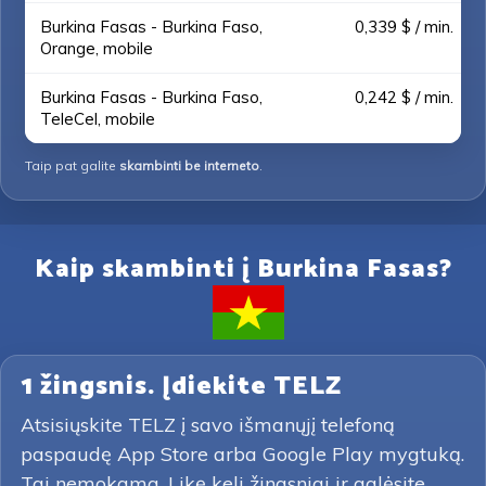
Burkina Fasas - Burkina Faso,
0,339 $ / min.
Orange, mobile
Burkina Fasas - Burkina Faso,
0,242 $ / min.
TeleCel, mobile
Taip pat galite
skambinti be interneto
.
Kaip skambinti į Burkina Fasas?
1 žingsnis. Įdiekite TELZ
Atsisiųskite TELZ į savo išmanųjį telefoną
paspaudę App Store arba Google Play mygtuką.
Tai nemokama. Likę keli žingsniai ir galėsite