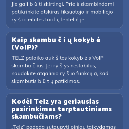
Jie gali b ū ti skirtingi. Prie š skambindami
patikrinkite atskiras fiksuotojo ir mobiliojo
ry š io eilutes tarif ų lentel ė je.
Kaip skambu č i ų kokyb ė
(VoIP)?
TELZ palaiko auk š tos kokyb ė s VoIP
skambu č ius. Jei ry š ys nestabilus,
naudokite atgalinio ry š io funkcij ą, kad
skambutis b ū t ų patikimas.
Kodėl Telz yra geriausias
pasirinkimas tarptautiniams
skambučiams?
„Telz“ padeda sutaupyti pinigų taikydamas