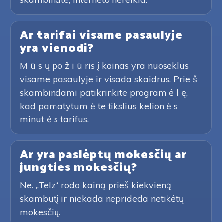
Ar tarifai visame pasaulyje
yra vienodi?
M ū s ų po ž i ū ris į kainas yra nuoseklus
visame pasaulyje ir visada skaidrus. Prie š
skambindami patikrinkite program ė l ę,
kad pamatytum ė te tikslius kelion ė s
minut ė s tarifus.
Ar yra paslėptų mokesčių ar
jungties mokesčių?
Ne. „Telz“ rodo kainą prieš kiekvieną
skambutį ir niekada neprideda netikėtų
mokesčių.