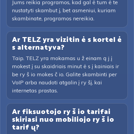
Jums reikia programos, kad gal ė tum ė te
nustatyti skambut į, bet asmeniui, kuriam
skambinate, programos nereikia.
Ar TELZ yra vizitin ė s kortel ė
s alternatyva?
Taip. TELZ yra mokamas u ž einam ą j į
mokest į su skaidriais minut ė s į kainiais ir
be ry š io mokes č io. Galite skambinti per
VoIP arba naudoti atgalin į ry šį, kai
internetas prastas.
Ar fiksuotojo ry š io tarifai
skiriasi nuo mobiliojo ry š io
tarif ų?