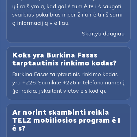
ų į ra š ym ą, kad gal ė tum ė te i š saugoti
svarbius pokalbius ir per ž i ū r ė ti i š sami
ą informacij ą v ė liau.
Skaityti daugiau
Koks yra Burkina Fasas
tarptautinis rinkimo kodas?
Burkina Fasas tarptautinis rinkimo kodas
yra +226. Surinkite +226 ir telefono numer į
(jei reikia, į skaitant vietov ė s kod ą).
Ar norint skambinti reikia
TELZ mobiliosios program ė l
ė s?