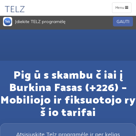
TELZ
Toggle
Menu
navigation
Įdiekite TELZ programėlę
GAUTI
Pig ū s skambu č iai į
Burkina Fasas (+226) –
Mobiliojo ir fiksuotojo ry
š io tarifai
Atsisiųskite Telz programėlę ir per kelias