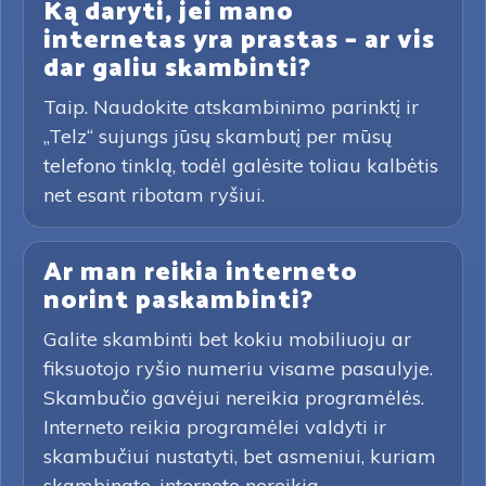
Ką daryti, jei mano
internetas yra prastas – ar vis
dar galiu skambinti?
Taip. Naudokite atskambinimo parinktį ir
„Telz“ sujungs jūsų skambutį per mūsų
telefono tinklą, todėl galėsite toliau kalbėtis
net esant ribotam ryšiui.
Ar man reikia interneto
norint paskambinti?
Galite skambinti bet kokiu mobiliuoju ar
fiksuotojo ryšio numeriu visame pasaulyje.
Skambučio gavėjui nereikia programėlės.
Interneto reikia programėlei valdyti ir
skambučiui nustatyti, bet asmeniui, kuriam
skambinate, interneto nereikia.