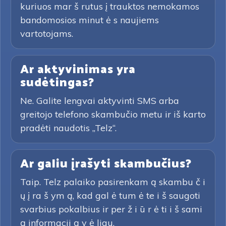
kuriuos mar š rutus į trauktos nemokamos
bandomosios minut ė s naujiems
vartotojams.
Ar aktyvinimas yra
sudėtingas?
Ne. Galite lengvai aktyvinti SMS arba
greitojo telefono skambučio metu ir iš karto
pradėti naudotis „Telz“.
Ar galiu įrašyti skambučius?
Taip. Telz palaiko pasirenkam ą skambu č i
ų į ra š ym ą, kad gal ė tum ė te i š saugoti
svarbius pokalbius ir per ž i ū r ė ti i š sami
ą informacij ą v ė liau.