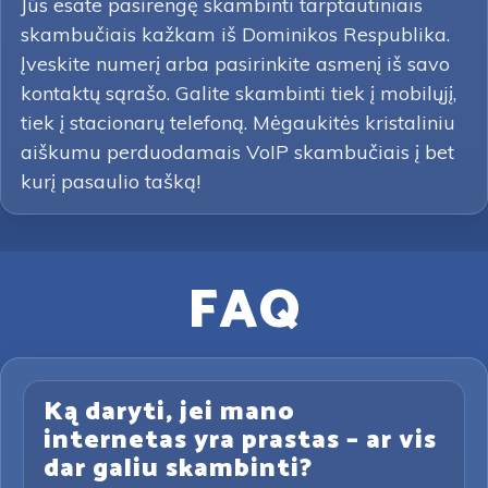
Jūs esate pasirengę skambinti tarptautiniais
skambučiais kažkam iš Dominikos Respublika.
Įveskite numerį arba pasirinkite asmenį iš savo
kontaktų sąrašo. Galite skambinti tiek į mobilųjį,
tiek į stacionarų telefoną. Mėgaukitės kristaliniu
aiškumu perduodamais VoIP skambučiais į bet
kurį pasaulio tašką!
FAQ
Ką daryti, jei mano
internetas yra prastas – ar vis
dar galiu skambinti?