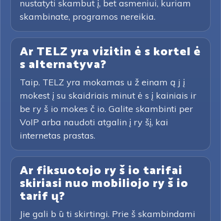
nustatyti skambut į, bet asmeniui, kuriam
skambinate, programos nereikia.
Ar TELZ yra vizitin ė s kortel ė
s alternatyva?
Taip. TELZ yra mokamas u ž einam ą j į
mokest į su skaidriais minut ė s į kainiais ir
be ry š io mokes č io. Galite skambinti per
VoIP arba naudoti atgalin į ry šį, kai
internetas prastas.
Ar fiksuotojo ry š io tarifai
skiriasi nuo mobiliojo ry š io
tarif ų?
Jie gali b ū ti skirtingi. Prie š skambindami