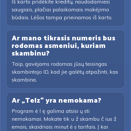
Iš karto pridėkite kreditų, naudodamiesi
saugiais, plačiai palaikomais mokėjimo
būdais. Lėšos tampa prieinamos iš karto.
Ar mano tikrasis numeris bus
rodomas asmeniui, kuriam
skambinu?
Taip, gavėjams rodomas jūsų teisingas
skambintojo ID, kad jie galėtų atpažinti, kas
skambina.
Ar „Telz“ yra nemokama?
Program ė l ę galima atsisi ų sti
nemokamai. Mokate tik u ž skambu č ius ž
emais, skaidriais minut ė s tarifais. Į kai