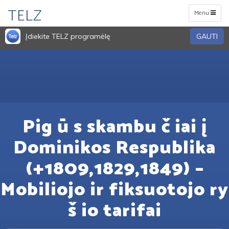
TELZ
Toggle
Menu
navigation
Įdiekite TELZ programėlę
GAUTI
Pig ū s skambu č iai į
Dominikos Respublika
(+1809,1829,1849) –
Mobiliojo ir fiksuotojo ry
š io tarifai