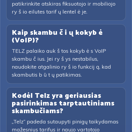
patikrinkite atskiras fiksuotojo ir mobiliojo
ry š io eilutes tarif ų lentel ė je.
Kaip skambu č i ų kokyb ė
(VoIP)?
TELZ palaiko auk š tos kokyb ė s VoIP
skambu č ius. Jei ry š ys nestabilus,
naudokite atgalinio ry š io funkcij ą, kad
skambutis b ū t ų patikimas.
Kodėl Telz yra geriausias
pasirinkimas tarptautiniams
skambučiams?
„Telz“ padeda sutaupyti pinigų taikydamas
mažesnius tarifus ir naujo vartotojo