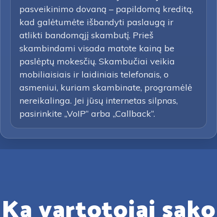
pasveikinimo dovaną – papildomą kreditą,
kad galėtumėte išbandyti paslaugą ir
atlikti bandomąjį skambutį. Prieš
skambindami visada matote kainą be
paslėptų mokesčių. Skambučiai veikia
mobiliaisiais ir laidiniais telefonais, o
asmeniui, kuriam skambinate, programėlė
nereikalinga. Jei jūsų internetas silpnas,
pasirinkite „VoIP“ arba „Callback“.
Ką vartotojai sako