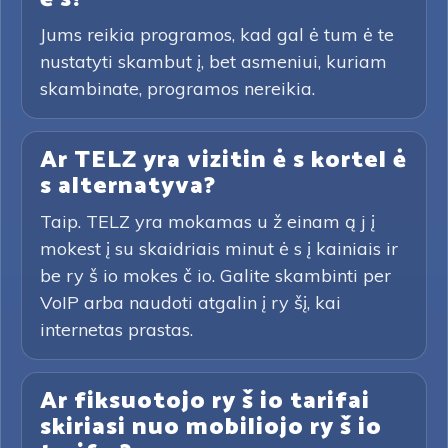
Jums reikia programos, kad gal ė tum ė te
nustatyti skambut į, bet asmeniui, kuriam
skambinate, programos nereikia.
Ar TELZ yra vizitin ė s kortel ė
s alternatyva?
Taip. TELZ yra mokamas u ž einam ą j į
mokest į su skaidriais minut ė s į kainiais ir
be ry š io mokes č io. Galite skambinti per
VoIP arba naudoti atgalin į ry šį, kai
internetas prastas.
Ar fiksuotojo ry š io tarifai
skiriasi nuo mobiliojo ry š io