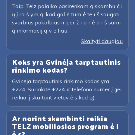
Taip. Telz palaiko pasirenkam ą skambu č i
ų į ra š ym ą, kad gal ė tum ė te i š saugoti
svarbius pokalbius ir per ž i ū r ė ti i š sami
ą informacij ą v ė liau.
Skaityti daugiau
Koks yra Gvinėja tarptautinis
rinkimo kodas?
Gvinėja tarptautinis rinkimo kodas yra
+224. Surinkite +224 ir telefono numer į (jei
reikia, į skaitant vietov ė s kod ą).
Ar norint skambinti reikia
TELZ mobiliosios program ė l
ė s?