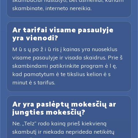
skambinate, interneto nereikia.
Ar tarifai visame pasaulyje
yra vienodi?
M ū s ų po ž i ū ris į kainas yra nuoseklus
visame pasaulyje ir visada skaidrus. Prie š
skambindami patikrinkite program ė l ę,
kad pamatytum ė te tikslius kelion ė s
minut ė s tarifus.
Ar yra paslėptų mokesčių ar
jungties mokesčių?
Ne. „Telz“ rodo kainą prieš kiekvieną
skambutį ir niekada neprideda netikėtų