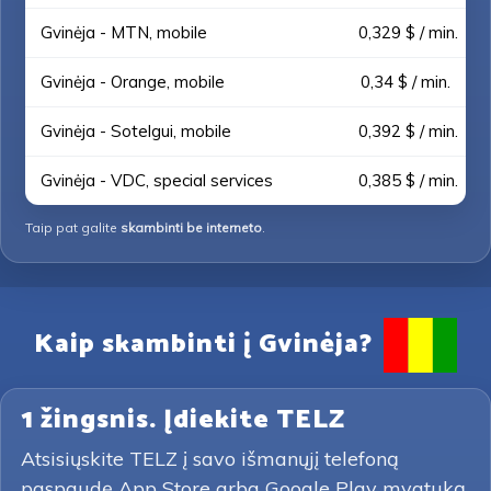
Gvinėja - MTN, mobile
0,329 $ / min.
Gvinėja - Orange, mobile
0,34 $ / min.
Gvinėja - Sotelgui, mobile
0,392 $ / min.
Gvinėja - VDC, special services
0,385 $ / min.
Taip pat galite
skambinti be interneto
.
Kaip skambinti į Gvinėja?
1 žingsnis. Įdiekite TELZ
Atsisiųskite TELZ į savo išmanųjį telefoną
paspaudę App Store arba Google Play mygtuką.