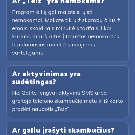
Ar „Telz“ yra nemokama?
Program ė l ę galima atsisi ų sti
nemokamai. Mokate tik u ž skambu č ius ž
emais, skaidriais minut ė s tarifais. Į kai
kuriuos mar š rutus į trauktos nemokamos
bandomosios minut ė s naujiems
vartotojams.
Ar aktyvinimas yra
sudėtingas?
Ne. Galite lengvai aktyvinti SMS arba
greitojo telefono skambučio metu ir iš karto
pradėti naudotis „Telz“.
Ar galiu įrašyti skambučius?