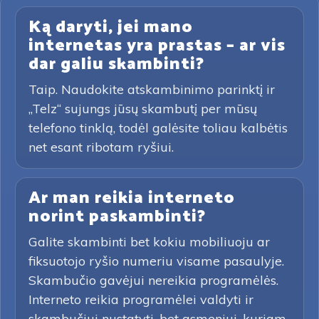
Ką daryti, jei mano
internetas yra prastas – ar vis
dar galiu skambinti?
Taip. Naudokite atskambinimo parinktį ir
„Telz“ sujungs jūsų skambutį per mūsų
telefono tinklą, todėl galėsite toliau kalbėtis
net esant ribotam ryšiui.
Ar man reikia interneto
norint paskambinti?
Galite skambinti bet kokiu mobiliuoju ar
fiksuotojo ryšio numeriu visame pasaulyje.
Skambučio gavėjui nereikia programėlės.
Interneto reikia programėlei valdyti ir
skambučiui nustatyti, bet asmeniui, kuriam