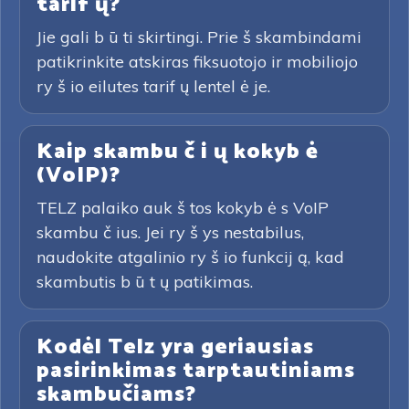
tarif ų?
Jie gali b ū ti skirtingi. Prie š skambindami
patikrinkite atskiras fiksuotojo ir mobiliojo
ry š io eilutes tarif ų lentel ė je.
Kaip skambu č i ų kokyb ė
(VoIP)?
TELZ palaiko auk š tos kokyb ė s VoIP
skambu č ius. Jei ry š ys nestabilus,
naudokite atgalinio ry š io funkcij ą, kad
skambutis b ū t ų patikimas.
Kodėl Telz yra geriausias
pasirinkimas tarptautiniams
skambučiams?