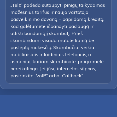
„Telz“ padeda sutaupyti pinigų taikydamas
mažesnius tarifus ir naujo vartotojo
pasveikinimo dovaną – papildomą kreditą,
kad galėtumėte išbandyti paslaugą ir
atlikti bandomąjį skambutį. Prieš
skambindami visada matote kainą be
paslėptų mokesčių. Skambučiai veikia
mobiliaisiais ir laidiniais telefonais, o
asmeniui, kuriam skambinate, programėlė
nereikalinga. Jei jūsų internetas silpnas,
pasirinkite „VoIP“ arba „Callback“.