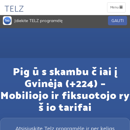
TELZ
Toggle
Menu
navigation
Įdiekite TELZ programėlę
GAUTI
Pig ū s skambu č iai į
Gvinėja (+224) –
Mobiliojo ir fiksuotojo ry
š io tarifai
Atsisiųskite Telz programėlę ir per kelias