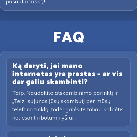
pasaulio tašką!
FAQ
Ką daryti, jei mano
internetas yra prastas – ar vis
dar galiu skambinti?
Taip. Naudokite atskambinimo parinktį ir
„Telz“ sujungs jūsų skambutį per mūsų
telefono tinklą, todėl galėsite toliau kalbėtis
net esant ribotam ryšiui.