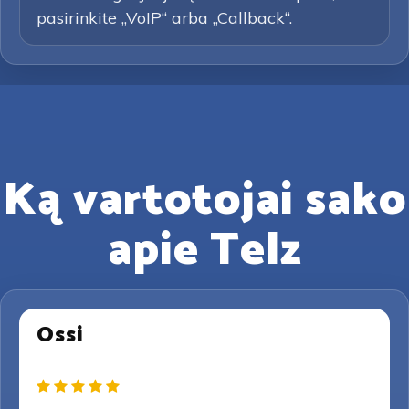
pasirinkite „VoIP“ arba „Callback“.
Ką vartotojai sako
apie Telz
Ossi