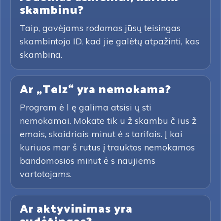
skambinu?
Taip, gavėjams rodomas jūsų teisingas
skambintojo ID, kad jie galėtų atpažinti, kas
skambina.
Ar „Telz“ yra nemokama?
Program ė l ę galima atsisi ų sti
nemokamai. Mokate tik u ž skambu č ius ž
emais, skaidriais minut ė s tarifais. Į kai
kuriuos mar š rutus į trauktos nemokamos
bandomosios minut ė s naujiems
vartotojams.
Ar aktyvinimas yra