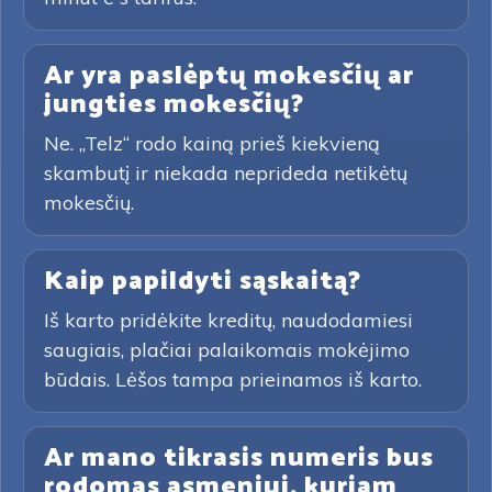
Ar yra paslėptų mokesčių ar
jungties mokesčių?
Ne. „Telz“ rodo kainą prieš kiekvieną
skambutį ir niekada neprideda netikėtų
mokesčių.
Kaip papildyti sąskaitą?
Iš karto pridėkite kreditų, naudodamiesi
saugiais, plačiai palaikomais mokėjimo
būdais. Lėšos tampa prieinamos iš karto.
Ar mano tikrasis numeris bus
rodomas asmeniui, kuriam