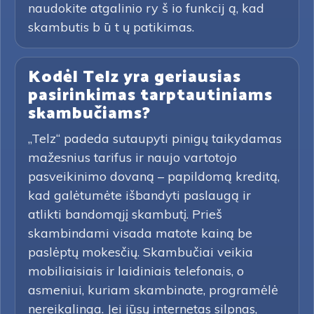
naudokite atgalinio ry š io funkcij ą, kad
skambutis b ū t ų patikimas.
Kodėl Telz yra geriausias
pasirinkimas tarptautiniams
skambučiams?
„Telz“ padeda sutaupyti pinigų taikydamas
mažesnius tarifus ir naujo vartotojo
pasveikinimo dovaną – papildomą kreditą,
kad galėtumėte išbandyti paslaugą ir
atlikti bandomąjį skambutį. Prieš
skambindami visada matote kainą be
paslėptų mokesčių. Skambučiai veikia
mobiliaisiais ir laidiniais telefonais, o
asmeniui, kuriam skambinate, programėlė
nereikalinga. Jei jūsų internetas silpnas,