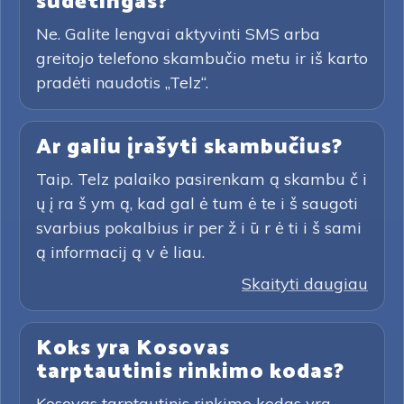
sudėtingas?
Ne. Galite lengvai aktyvinti SMS arba
greitojo telefono skambučio metu ir iš karto
pradėti naudotis „Telz“.
Ar galiu įrašyti skambučius?
Taip. Telz palaiko pasirenkam ą skambu č i
ų į ra š ym ą, kad gal ė tum ė te i š saugoti
svarbius pokalbius ir per ž i ū r ė ti i š sami
ą informacij ą v ė liau.
Skaityti daugiau
Koks yra Kosovas
tarptautinis rinkimo kodas?
Kosovas tarptautinis rinkimo kodas yra