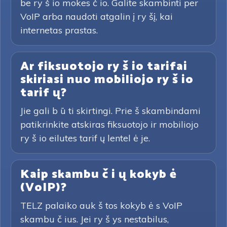
be ry š io mokes č io. Galite skambinti per
VoIP arba naudoti atgalin į ry šį, kai
internetas prastas.
Ar fiksuotojo ry š io tarifai
skiriasi nuo mobiliojo ry š io
tarif ų?
Jie gali b ū ti skirtingi. Prie š skambindami
patikrinkite atskiras fiksuotojo ir mobiliojo
ry š io eilutes tarif ų lentel ė je.
Kaip skambu č i ų kokyb ė
(VoIP)?
TELZ palaiko auk š tos kokyb ė s VoIP
skambu č ius. Jei ry š ys nestabilus,