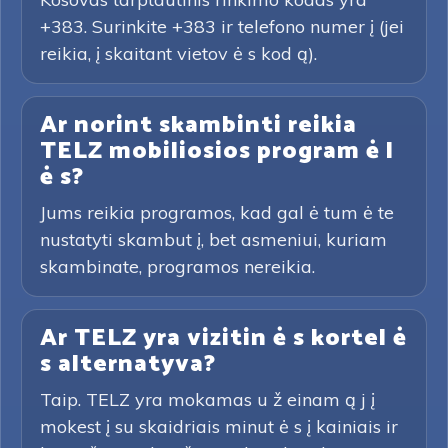
+383. Surinkite +383 ir telefono numer į (jei
reikia, į skaitant vietov ė s kod ą).
Ar norint skambinti reikia
TELZ mobiliosios program ė l
ė s?
Jums reikia programos, kad gal ė tum ė te
nustatyti skambut į, bet asmeniui, kuriam
skambinate, programos nereikia.
Ar TELZ yra vizitin ė s kortel ė
s alternatyva?
Taip. TELZ yra mokamas u ž einam ą j į
mokest į su skaidriais minut ė s į kainiais ir