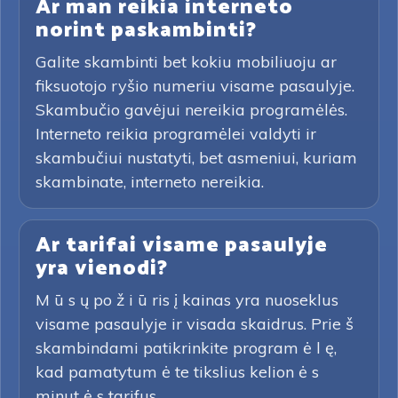
Ar man reikia interneto
norint paskambinti?
Galite skambinti bet kokiu mobiliuoju ar
fiksuotojo ryšio numeriu visame pasaulyje.
Skambučio gavėjui nereikia programėlės.
Interneto reikia programėlei valdyti ir
skambučiui nustatyti, bet asmeniui, kuriam
skambinate, interneto nereikia.
Ar tarifai visame pasaulyje
yra vienodi?
M ū s ų po ž i ū ris į kainas yra nuoseklus
visame pasaulyje ir visada skaidrus. Prie š
skambindami patikrinkite program ė l ę,
kad pamatytum ė te tikslius kelion ė s
minut ė s tarifus.