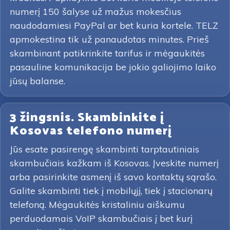
numerį 150 šalyse už mažus mokesčius
naudodamiesi PayPal ar bet kuria kortele. TELZ
apmokestina tik už panaudotas minutes. Prieš
skambinant patikrinkite tarifus ir mėgaukitės
pasauline komunikacija be jokio galiojimo laiko
jūsų balanse.
3 žingsnis. Skambinkite į
Kosovas telefono numerį
Jūs esate pasirengę skambinti tarptautiniais
skambučiais kažkam iš Kosovas. Įveskite numerį
arba pasirinkite asmenį iš savo kontaktų sąrašo.
Galite skambinti tiek į mobilųjį, tiek į stacionarų
telefoną. Mėgaukitės kristaliniu aiškumu
perduodamais VoIP skambučiais į bet kurį