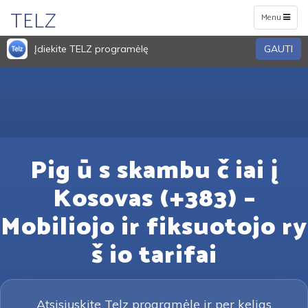
TELZ
Toggle
Menu
navigation
Įdiekite TELZ programėlę
GAUTI
Pig ū s skambu č iai į
Kosovas (+383) –
Mobiliojo ir fiksuotojo ry
š io tarifai
Atsisiųskite Telz programėlę ir per kelias