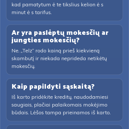
kad pamatytum ė te tikslius kelion ė s
minut ė s tarifus.
Ar yra paslėptų mokesčių ar
jungties mokesčių?
Ne. „Telz“ rodo kainą prieš kiekvieną
skambutį ir niekada neprideda netikėtų
mokesčių.
Kaip papildyti sąskaitą?
Iš karto pridėkite kreditų, naudodamiesi
saugiais, plačiai palaikomais mokėjimo
būdais. Lėšos tampa prieinamos iš karto.