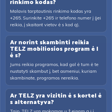
rinkimo kodas?
Malavis tarptautinis rinkimo kodas yra
+265. Surinkite +265 ir telefono numer į (jei
reikia, į skaitant vietov ė s kod ą).
Ar norint skambinti reikia
TELZ mobiliosios program ė l
ė s?
Jums reikia programos, kad gal ė tum ė te
nustatyti skambut į, bet asmeniui, kuriam
skambinate, programos nereikia.
Ar TELZ yra vizitin ė s kortel ė
s alternatyva?
Taip. TELZ yra mokamas u ž einam ą j į