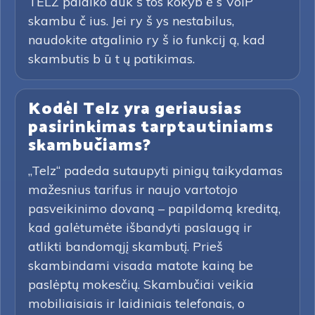
TELZ palaiko auk š tos kokyb ė s VoIP
skambu č ius. Jei ry š ys nestabilus,
naudokite atgalinio ry š io funkcij ą, kad
skambutis b ū t ų patikimas.
Kodėl Telz yra geriausias
pasirinkimas tarptautiniams
skambučiams?
„Telz“ padeda sutaupyti pinigų taikydamas
mažesnius tarifus ir naujo vartotojo
pasveikinimo dovaną – papildomą kreditą,
kad galėtumėte išbandyti paslaugą ir
atlikti bandomąjį skambutį. Prieš
skambindami visada matote kainą be
paslėptų mokesčių. Skambučiai veikia
mobiliaisiais ir laidiniais telefonais, o