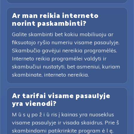
Ar man reikia interneto
norint paskambinti?
Galite skambinti bet kokiu mobiliuoju ar
fiksuotojo ryšio numeriu visame pasaulyje.
Skambučio gavėjui nereikia programėlės.
Interneto reikia programėlei valdyti ir
skambučiui nustatyti, bet asmeniui, kuriam
skambinate, interneto nereikia.
Ar tarifai visame pasaulyje
yra vienodi?
M ū s ų po ž i ū ris į kainas yra nuoseklus
visame pasaulyje ir visada skaidrus. Prie š
skambindami patikrinkite program ė l ę,