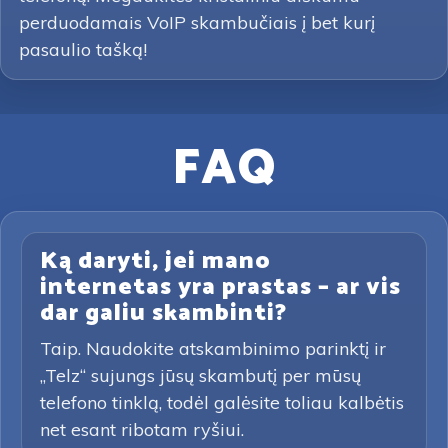
perduodamais VoIP skambučiais į bet kurį
pasaulio tašką!
FAQ
Ką daryti, jei mano
internetas yra prastas – ar vis
dar galiu skambinti?
Taip. Naudokite atskambinimo parinktį ir
„Telz“ sujungs jūsų skambutį per mūsų
telefono tinklą, todėl galėsite toliau kalbėtis
net esant ribotam ryšiui.