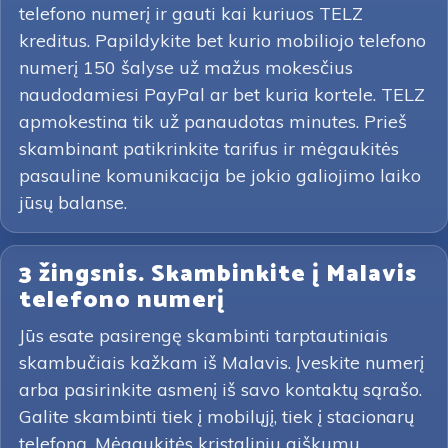
telefono numerį ir gauti kai kuriuos TELZ
kreditus. Papildykite bet kurio mobiliojo telefono
numerį 150 šalyse už mažus mokesčius
naudodamiesi PayPal ar bet kuria kortele. TELZ
apmokestina tik už panaudotas minutes. Prieš
skambinant patikrinkite tarifus ir mėgaukitės
pasauline komunikacija be jokio galiojimo laiko
jūsų balanse.
3 žingsnis. Skambinkite į Malavis
telefono numerį
Jūs esate pasirengę skambinti tarptautiniais
skambučiais kažkam iš Malavis. Įveskite numerį
arba pasirinkite asmenį iš savo kontaktų sąrašo.
Galite skambinti tiek į mobilųjį, tiek į stacionarų
telefoną. Mėgaukitės kristaliniu aiškumu