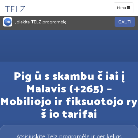
TELZ
Toggle
Menu
navigation
Įdiekite TELZ programėlę
GAUTI
Pig ū s skambu č iai į
Malavis (+265) –
Mobiliojo ir fiksuotojo ry
š io tarifai
Atsisiųskite Telz programėlę ir per kelias