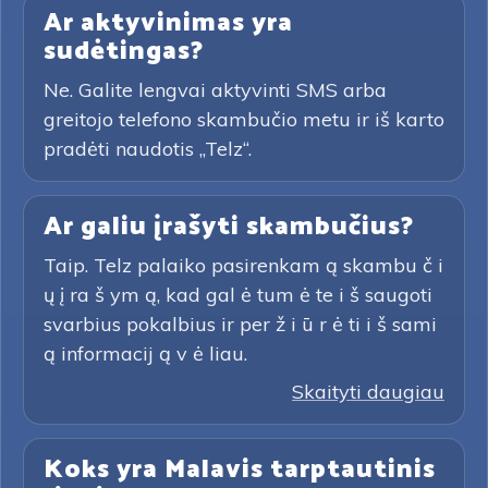
Ar aktyvinimas yra
sudėtingas?
Ne. Galite lengvai aktyvinti SMS arba
greitojo telefono skambučio metu ir iš karto
pradėti naudotis „Telz“.
Ar galiu įrašyti skambučius?
Taip. Telz palaiko pasirenkam ą skambu č i
ų į ra š ym ą, kad gal ė tum ė te i š saugoti
svarbius pokalbius ir per ž i ū r ė ti i š sami
ą informacij ą v ė liau.
Skaityti daugiau
Koks yra Malavis tarptautinis