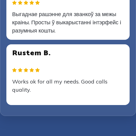
Выгаднае рашэнне для званкоў за межы
краіны. Просты ў выкарыстанні інтэрфейс і
разумныя кошты.
Rustem B.
Works ok for all my needs. Good calls
quality.