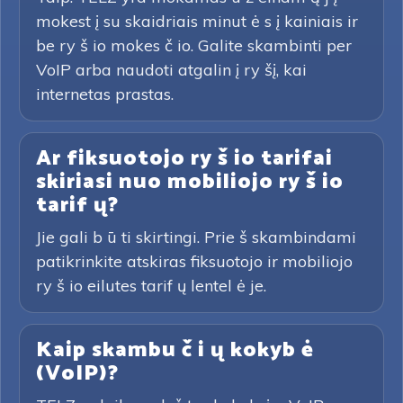
mokest į su skaidriais minut ė s į kainiais ir
be ry š io mokes č io. Galite skambinti per
VoIP arba naudoti atgalin į ry šį, kai
internetas prastas.
Ar fiksuotojo ry š io tarifai
skiriasi nuo mobiliojo ry š io
tarif ų?
Jie gali b ū ti skirtingi. Prie š skambindami
patikrinkite atskiras fiksuotojo ir mobiliojo
ry š io eilutes tarif ų lentel ė je.
Kaip skambu č i ų kokyb ė
(VoIP)?