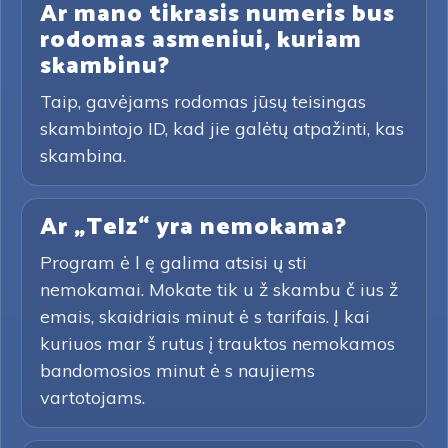
Ar mano tikrasis numeris bus
rodomas asmeniui, kuriam
skambinu?
Taip, gavėjams rodomas jūsų teisingas
skambintojo ID, kad jie galėtų atpažinti, kas
skambina.
Ar „Telz“ yra nemokama?
Program ė l ę galima atsisi ų sti
nemokamai. Mokate tik u ž skambu č ius ž
emais, skaidriais minut ė s tarifais. Į kai
kuriuos mar š rutus į trauktos nemokamos
bandomosios minut ė s naujiems
vartotojams.