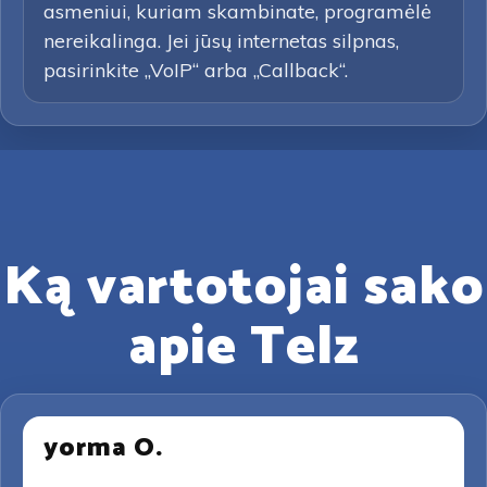
asmeniui, kuriam skambinate, programėlė
nereikalinga. Jei jūsų internetas silpnas,
pasirinkite „VoIP“ arba „Callback“.
Ką vartotojai sako
apie Telz
yorma O.