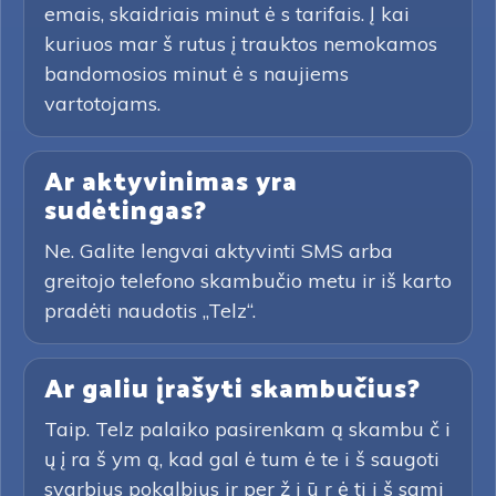
emais, skaidriais minut ė s tarifais. Į kai
kuriuos mar š rutus į trauktos nemokamos
bandomosios minut ė s naujiems
vartotojams.
Ar aktyvinimas yra
sudėtingas?
Ne. Galite lengvai aktyvinti SMS arba
greitojo telefono skambučio metu ir iš karto
pradėti naudotis „Telz“.
Ar galiu įrašyti skambučius?
Taip. Telz palaiko pasirenkam ą skambu č i
ų į ra š ym ą, kad gal ė tum ė te i š saugoti
svarbius pokalbius ir per ž i ū r ė ti i š sami