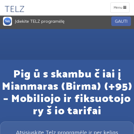
TELZ
Toggle
Menu
navigation
Įdiekite TELZ programėlę
GAUTI
Pig ū s skambu č iai į
Mianmaras (Birma) (+95)
– Mobiliojo ir fiksuotojo
ry š io tarifai
Atsisiųskite Telz programėlę ir per kelias