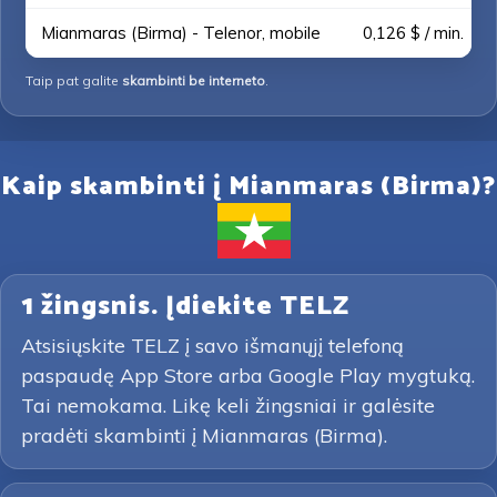
Mianmaras (Birma) - Telenor, mobile
0,126 $ / min.
Taip pat galite
skambinti be interneto
.
Kaip skambinti į Mianmaras (Birma)?
1 žingsnis. Įdiekite TELZ
Atsisiųskite TELZ į savo išmanųjį telefoną
paspaudę App Store arba Google Play mygtuką.
Tai nemokama. Likę keli žingsniai ir galėsite
pradėti skambinti į Mianmaras (Birma).