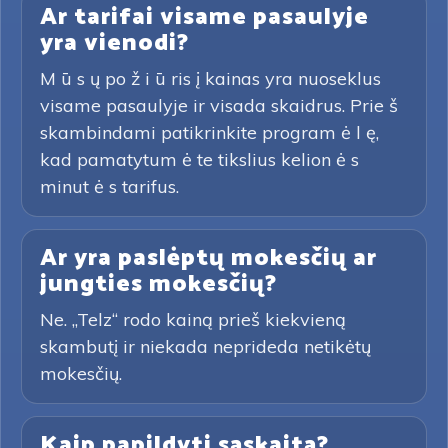
Ar tarifai visame pasaulyje
yra vienodi?
M ū s ų po ž i ū ris į kainas yra nuoseklus
visame pasaulyje ir visada skaidrus. Prie š
skambindami patikrinkite program ė l ę,
kad pamatytum ė te tikslius kelion ė s
minut ė s tarifus.
Ar yra paslėptų mokesčių ar
jungties mokesčių?
Ne. „Telz“ rodo kainą prieš kiekvieną
skambutį ir niekada neprideda netikėtų
mokesčių.
Kaip papildyti sąskaitą?