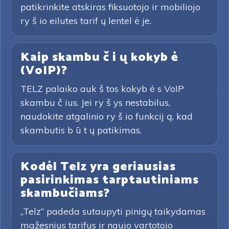
patikrinkite atskiras fiksuotojo ir mobiliojo
ry š io eilutes tarif ų lentel ė je.
Kaip skambu č i ų kokyb ė
(VoIP)?
TELZ palaiko auk š tos kokyb ė s VoIP
skambu č ius. Jei ry š ys nestabilus,
naudokite atgalinio ry š io funkcij ą, kad
skambutis b ū t ų patikimas.
Kodėl Telz yra geriausias
pasirinkimas tarptautiniams
skambučiams?
„Telz“ padeda sutaupyti pinigų taikydamas
mažesnius tarifus ir naujo vartotojo