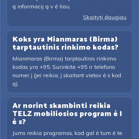
ą informacij ą v ė liau.
Skaityti daugiau
Koks yra Mianmaras (Birma)
tarptautinis rinkimo kodas?
Mianmaras (Birma) tarptautinis rinkimo
kodas yra +95. Surinkite +95 ir telefono
numer į (jei reikia, į skaitant vietov ė s kod
ą).
Ar norint skambinti reikia
TELZ mobiliosios program ė l
ė s?
Jums reikia programos, kad gal ė tum ė te