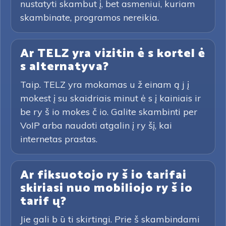
nustatyti skambut į, bet asmeniui, kuriam
skambinate, programos nereikia.
Ar TELZ yra vizitin ė s kortel ė
s alternatyva?
Taip. TELZ yra mokamas u ž einam ą j į
mokest į su skaidriais minut ė s į kainiais ir
be ry š io mokes č io. Galite skambinti per
VoIP arba naudoti atgalin į ry šį, kai
internetas prastas.
Ar fiksuotojo ry š io tarifai
skiriasi nuo mobiliojo ry š io
tarif ų?
Jie gali b ū ti skirtingi. Prie š skambindami