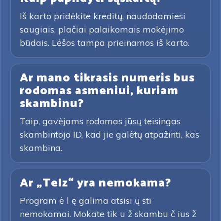
Iš karto pridėkite kreditų, naudodamiesi
saugiais, plačiai palaikomais mokėjimo
būdais. Lėšos tampa prieinamos iš karto.
Ar mano tikrasis numeris bus
rodomas asmeniui, kuriam
skambinu?
Taip, gavėjams rodomas jūsų teisingas
skambintojo ID, kad jie galėtų atpažinti, kas
skambina.
Ar „Telz“ yra nemokama?
Program ė l ę galima atsisi ų sti
nemokamai. Mokate tik u ž skambu č ius ž