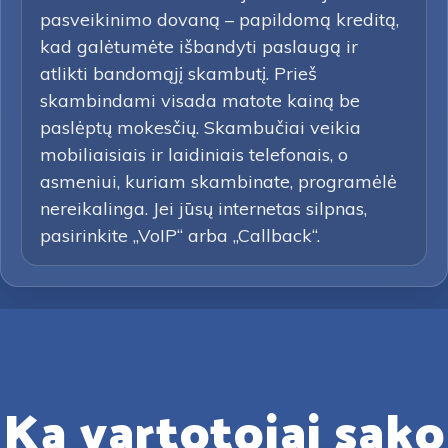
pasveikinimo dovaną – papildomą kreditą,
kad galėtumėte išbandyti paslaugą ir
atlikti bandomąjį skambutį. Prieš
skambindami visada matote kainą be
paslėptų mokesčių. Skambučiai veikia
mobiliaisiais ir laidiniais telefonais, o
asmeniui, kuriam skambinate, programėlė
nereikalinga. Jei jūsų internetas silpnas,
pasirinkite „VoIP“ arba „Callback“.
Ką vartotojai sako