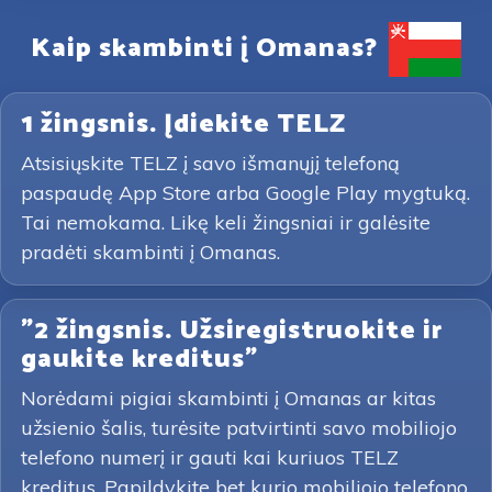
Kaip skambinti į Omanas?
1 žingsnis. Įdiekite TELZ
Atsisiųskite TELZ į savo išmanųjį telefoną
paspaudę App Store arba Google Play mygtuką.
Tai nemokama. Likę keli žingsniai ir galėsite
pradėti skambinti į Omanas.
"2 žingsnis. Užsiregistruokite ir
gaukite kreditus"
Norėdami pigiai skambinti į Omanas ar kitas
užsienio šalis, turėsite patvirtinti savo mobiliojo
telefono numerį ir gauti kai kuriuos TELZ
kreditus. Papildykite bet kurio mobiliojo telefono