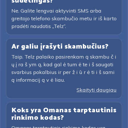
sudėtingas?
Ne. Galite lengvai aktyvinti SMS arba
greitojo telefono skambučio metu ir iš karto
pradėti naudotis „Telz“.
Ar galiu įrašyti skambučius?
Taip. Telz palaiko pasirenkam ą skambu č i
ų į ra š ym ą, kad gal ė tum ė te i š saugoti
svarbius pokalbius ir per ž i ū r ė ti i š sami
ą informacij ą v ė liau.
Skaityti daugiau
Koks yra Omanas tarptautinis
rinkimo kodas?
Omanas tarptautinis rinkimo kodas yra