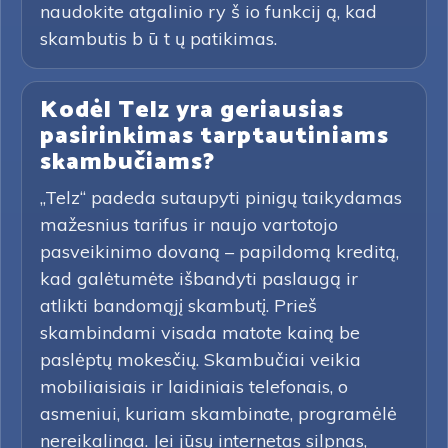
naudokite atgalinio ry š io funkcij ą, kad
skambutis b ū t ų patikimas.
Kodėl Telz yra geriausias
pasirinkimas tarptautiniams
skambučiams?
„Telz“ padeda sutaupyti pinigų taikydamas
mažesnius tarifus ir naujo vartotojo
pasveikinimo dovaną – papildomą kreditą,
kad galėtumėte išbandyti paslaugą ir
atlikti bandomąjį skambutį. Prieš
skambindami visada matote kainą be
paslėptų mokesčių. Skambučiai veikia
mobiliaisiais ir laidiniais telefonais, o
asmeniui, kuriam skambinate, programėlė
nereikalinga. Jei jūsų internetas silpnas,