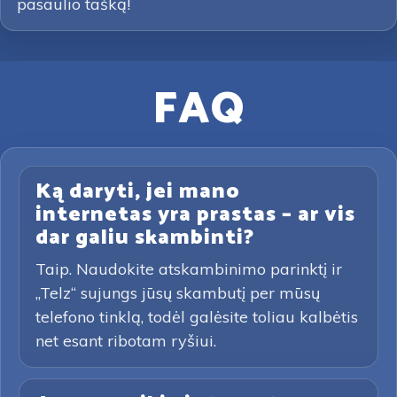
pasaulio tašką!
FAQ
Ką daryti, jei mano
internetas yra prastas – ar vis
dar galiu skambinti?
Taip. Naudokite atskambinimo parinktį ir
„Telz“ sujungs jūsų skambutį per mūsų
telefono tinklą, todėl galėsite toliau kalbėtis
net esant ribotam ryšiui.