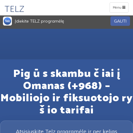
TELZ
Toggle
Menu
navigation
Įdiekite TELZ programėlę
GAUTI
Pig ū s skambu č iai į
Omanas (+968) –
Mobiliojo ir fiksuotojo ry
š io tarifai
Atsisiųskite Telz programėlę ir per kelias