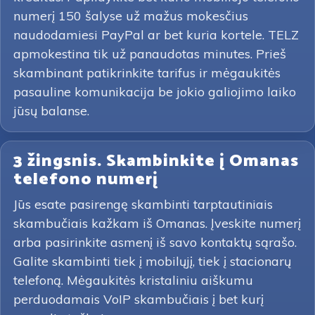
numerį 150 šalyse už mažus mokesčius
naudodamiesi PayPal ar bet kuria kortele. TELZ
apmokestina tik už panaudotas minutes. Prieš
skambinant patikrinkite tarifus ir mėgaukitės
pasauline komunikacija be jokio galiojimo laiko
jūsų balanse.
3 žingsnis. Skambinkite į Omanas
telefono numerį
Jūs esate pasirengę skambinti tarptautiniais
skambučiais kažkam iš Omanas. Įveskite numerį
arba pasirinkite asmenį iš savo kontaktų sąrašo.
Galite skambinti tiek į mobilųjį, tiek į stacionarų
telefoną. Mėgaukitės kristaliniu aiškumu
perduodamais VoIP skambučiais į bet kurį