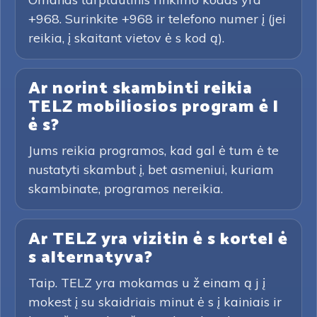
+968. Surinkite +968 ir telefono numer į (jei
reikia, į skaitant vietov ė s kod ą).
Ar norint skambinti reikia
TELZ mobiliosios program ė l
ė s?
Jums reikia programos, kad gal ė tum ė te
nustatyti skambut į, bet asmeniui, kuriam
skambinate, programos nereikia.
Ar TELZ yra vizitin ė s kortel ė
s alternatyva?
Taip. TELZ yra mokamas u ž einam ą j į
mokest į su skaidriais minut ė s į kainiais ir