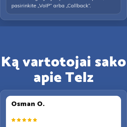
pasirinkite „VoIP“ arba „Callback“.
Ką vartotojai sako
apie Telz
Osman O.