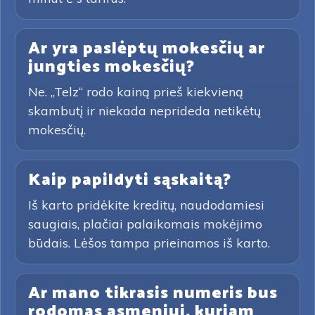
Ar yra paslėptų mokesčių ar
jungties mokesčių?
Ne. „Telz“ rodo kainą prieš kiekvieną
skambutį ir niekada neprideda netikėtų
mokesčių.
Kaip papildyti sąskaitą?
Iš karto pridėkite kreditų, naudodamiesi
saugiais, plačiai palaikomais mokėjimo
būdais. Lėšos tampa prieinamos iš karto.
Ar mano tikrasis numeris bus
rodomas asmeniui, kuriam