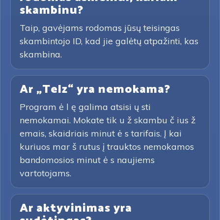
skambinu?
Taip, gavėjams rodomas jūsų teisingas
skambintojo ID, kad jie galėtų atpažinti, kas
skambina.
Ar „Telz“ yra nemokama?
Program ė l ę galima atsisi ų sti
nemokamai. Mokate tik u ž skambu č ius ž
emais, skaidriais minut ė s tarifais. Į kai
kuriuos mar š rutus į trauktos nemokamos
bandomosios minut ė s naujiems
vartotojams.
Ar aktyvinimas yra