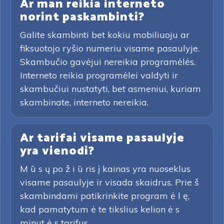
Ar man reikia interneto
norint paskambinti?
Galite skambinti bet kokiu mobiliuoju ar
fiksuotojo ryšio numeriu visame pasaulyje.
Skambučio gavėjui nereikia programėlės.
Interneto reikia programėlei valdyti ir
skambučiui nustatyti, bet asmeniui, kuriam
skambinate, interneto nereikia.
Ar tarifai visame pasaulyje
yra vienodi?
M ū s ų po ž i ū ris į kainas yra nuoseklus
visame pasaulyje ir visada skaidrus. Prie š
skambindami patikrinkite program ė l ę,
kad pamatytum ė te tikslius kelion ė s
minut ė s tarifus.