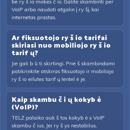
be ry š io mokes č io. Galite skambinti per
VoIP arba naudoti atgalin į ry šį, kai
internetas prastas.
Ar fiksuotojo ry š io tarifai
skiriasi nuo mobiliojo ry š io
tarif ų?
Jie gali b ū ti skirtingi. Prie š skambindami
patikrinkite atskiras fiksuotojo ir mobiliojo
ry š io eilutes tarif ų lentel ė je.
Kaip skambu č i ų kokyb ė
(VoIP)?
TELZ palaiko auk š tos kokyb ė s VoIP
skambu č ius. Jei ry š ys nestabilus,