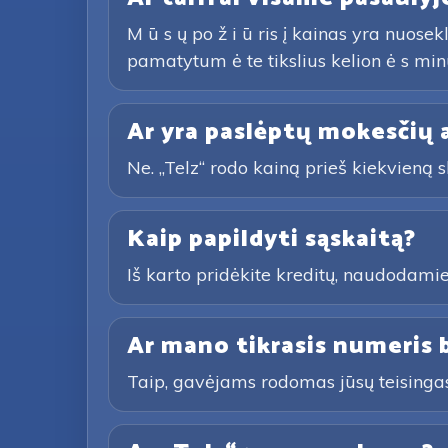
M ū s ų po ž i ū ris į kainas yra nuos
pamatytum ė te tikslius kelion ė s minu
Ar yra paslėptų mokesčių 
Ne. „Telz“ rodo kainą prieš kiekvieną
Kaip papildyti sąskaitą?
Iš karto pridėkite kreditų, naudodami
Ar mano tikrasis numeris
Taip, gavėjams rodomas jūsų teisingas