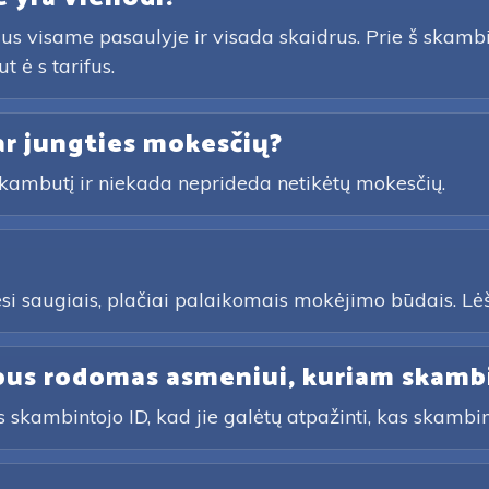
eklus visame pasaulyje ir visada skaidrus. Prie š skam
t ė s tarifus.
ar jungties mokesčių?
 skambutį ir niekada neprideda netikėtų mokesčių.
esi saugiais, plačiai palaikomais mokėjimo būdais. Lė
 bus rodomas asmeniui, kuriam skamb
 skambintojo ID, kad jie galėtų atpažinti, kas skambi