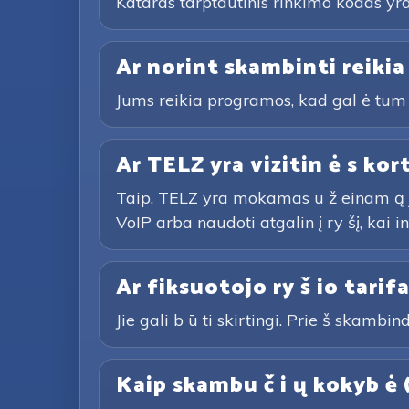
Kataras tarptautinis rinkimo kodas yra +
Ar norint skambinti reikia
Jums reikia programos, kad gal ė tum 
Ar TELZ yra vizitin ė s kor
Taip. TELZ yra mokamas u ž einam ą j į 
VoIP arba naudoti atgalin į ry šį, kai i
Ar fiksuotojo ry š io tarifa
Jie gali b ū ti skirtingi. Prie š skambind
Kaip skambu č i ų kokyb ė 