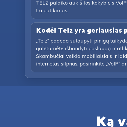
TELZ palaiko auk š tos kokyb ė s VoIP s
t ų patikimas.
Kodėl Telz yra geriausias
„Telz“ padeda sutaupyti pinigų taikyd
galėtumėte išbandyti paslaugą ir atl
Skambučiai veikia mobiliaisiais ir lai
internetas silpnas, pasirinkite „VoIP“ a
Ką v