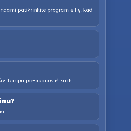
bindami patikrinkite program ė l ę, kad
šos tampa prieinamos iš karto.
inu?
na.