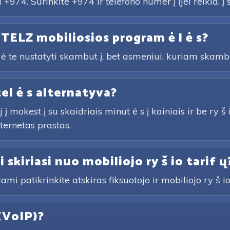
974. Surinkite +974 ir telefono numer į (jei reikia, į s
 TELZ mobiliosios program ė l ė s?
ė te nustatyti skambut į, bet asmeniui, kuriam skamb
tel ė s alternatyva?
mokest į su skaidriais minut ė s į kainiais ir be ry š 
nternetas prastas.
i skiriasi nuo mobiliojo ry š io tarif ų
ami patikrinkite atskiras fiksuotojo ir mobiliojo ry š io e
(VoIP)?