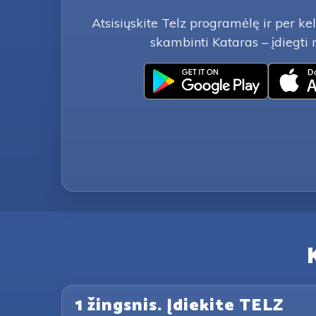
Atsisiųskite Telz programėlę ir per ke
skambinti Kataras – įdiegt
1 žingsnis. Įdiekite TELZ