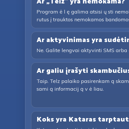
Ar „Telz“ yra nemokama?
Program ė l ę galima atsisi ų sti nemok
rutus į trauktos nemokamos bandomosi
Ar aktyvinimas yra sudėti
Ne. Galite lengvai aktyvinti SMS arba 
Ar galiu įrašyti skambučiu
Taip. Telz palaiko pasirenkam ą skambu č
sami ą informacij ą v ė liau.
Koks yra Kataras tarptaut