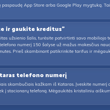
oną paspaudę App Store arba Google Play mygtuką. Tai
te ir gaukite kreditus"
tas užsienio šalis, turėsite patvirtinti savo mobiliojo
jo telefono numerį 150 šalyse už mažus mokesčius nau
tes. Prieš skambinant patikrinkite tarifus ir mėgauk
ataras telefono numerį
iais skambučiais kažkam iš Kataras. Įveskite numerį 
 tiek į stacionarų telefoną. Mėgaukitės kristaliniu ai