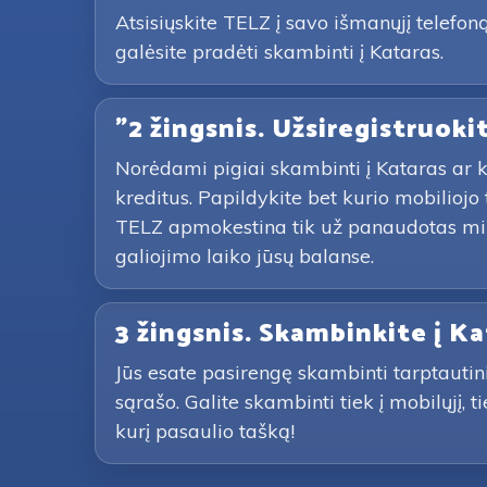
Atsisiųskite TELZ į savo išmanųjį telef
galėsite pradėti skambinti į Kataras.
"2 žingsnis. Užsiregistruoki
Norėdami pigiai skambinti į Kataras ar ki
kreditus. Papildykite bet kurio mobilio
TELZ apmokestina tik už panaudotas minu
galiojimo laiko jūsų balanse.
3 žingsnis. Skambinkite į K
Jūs esate pasirengę skambinti tarptautin
sąrašo. Galite skambinti tiek į mobilųjį,
kurį pasaulio tašką!