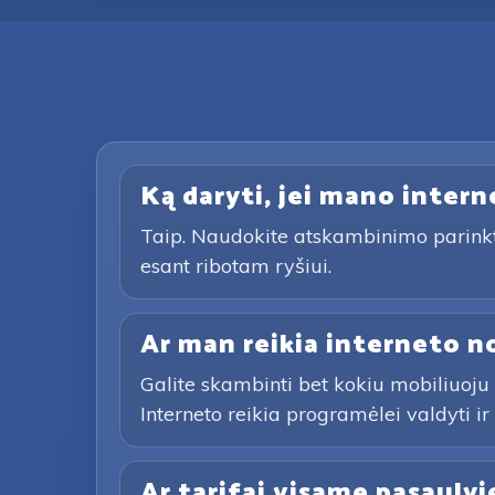
Ką daryti, jei mano interne
Taip. Naudokite atskambinimo parinktį 
esant ribotam ryšiui.
Ar man reikia interneto n
Galite skambinti bet kokiu mobiliuoju
Interneto reikia programėlei valdyti i
Ar tarifai visame pasaulyj