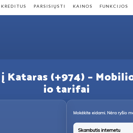
 KREDITUS
PARSISIŲSTI
KAINOS
FUNKCIJOS
 į Kataras (+974) – Mobilio
io tarifai
Mokėkite eidami. Nėra ryšio m
Skambutis internetu