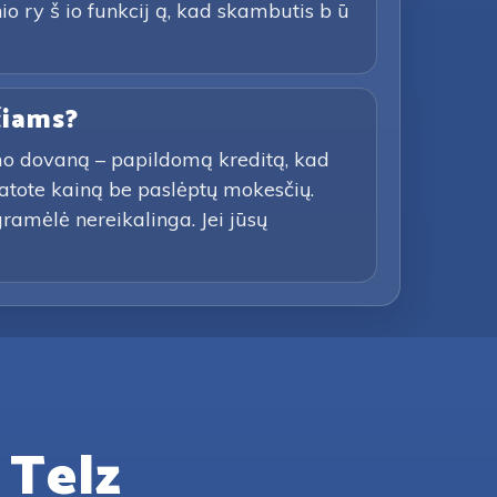
io ry š io funkcij ą, kad skambutis b ū
čiams?
imo dovaną – papildomą kreditą, kad
atote kainą be paslėptų mokesčių.
gramėlė nereikalinga. Jei jūsų
 Telz