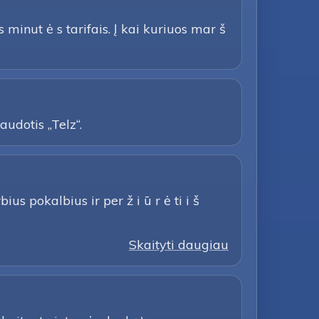
minut ė s tarifais. Į kai kuriuos mar š
udotis „Telz“.
s pokalbius ir per ž i ū r ė ti i š
Skaityti daugiau