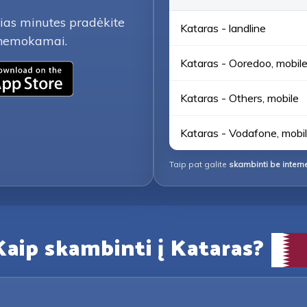
lias minutes pradėkite
Kataras - landline
i nemokamai.
Kataras - Ooredoo, mobil
Kataras - Others, mobile
Kataras - Vodafone, mobi
Taip pat galite
skambinti be intern
Kaip skambinti į Kataras?