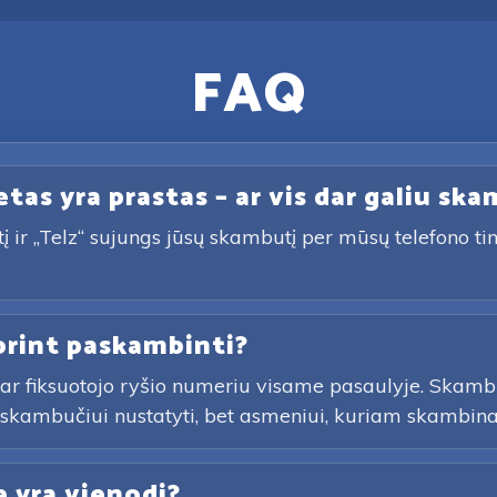
FAQ
tas yra prastas – ar vis dar galiu ska
ir „Telz“ sujungs jūsų skambutį per mūsų telefono tinkl
orint paskambinti?
 ar fiksuotojo ryšio numeriu visame pasaulyje. Skamb
r skambučiui nustatyti, bet asmeniui, kuriam skambinat
e yra vienodi?