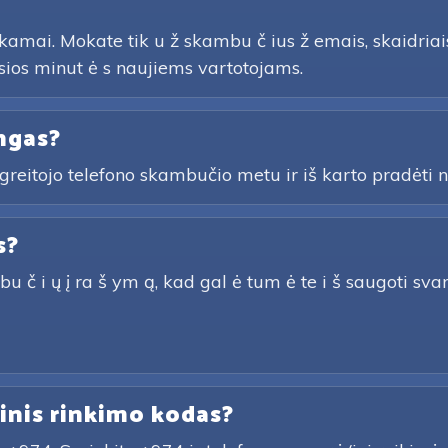
amai. Mokate tik u ž skambu č ius ž emais, skaidriais 
os minut ė s naujiems vartotojams.
ngas?
greitojo telefono skambučio metu ir iš karto pradėti na
s?
 i ų į ra š ym ą, kad gal ė tum ė te i š saugoti svarbiu
inis rinkimo kodas?