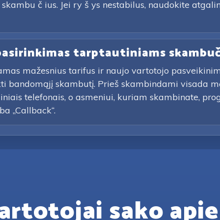
kambu č ius. Jei ry š ys nestabilus, naudokite atgalin
 pasirinkimas tarptautiniams skambu
amas mažesnius tarifus ir naujo vartotojo pasveikin
ikti bandomąjį skambutį. Prieš skambindami visada m
diniais telefonais, o asmeniui, kuriam skambinate, pro
rba „Callback“.
artotojai sako apie