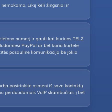
 nemokama. Likę keli žingsniai ir
 telefono numerį ir gauti kai kuriuos TELZ
dodamiesi PayPal ar bet kuria kortele.
itės pasauline komunikacija be jokio
arba pasirinkite asmenį iš savo kontaktų
škumu perduodamais VoIP skambučiais į bet