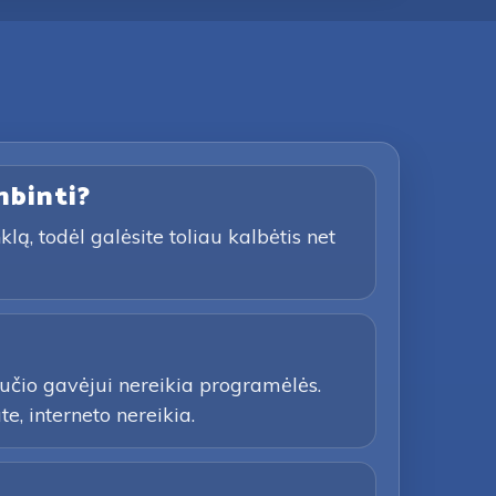
mbinti?
ą, todėl galėsite toliau kalbėtis net
učio gavėjui nereikia programėlės.
e, interneto nereikia.