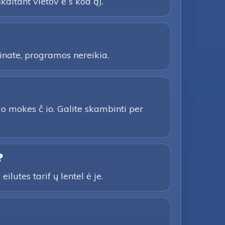
kaitant vietov ė s kod ą).
inate, programos nereikia.
io mokes č io. Galite skambinti per
?
ilutes tarif ų lentel ė je.