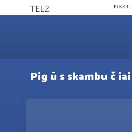
TELZ
PIRKTI
Pig ū s skambu č iai