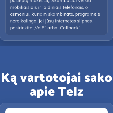
paslėptų mokesčių. Skambučiai veikia
mobiliaisiais ir laidiniais telefonais, o
asmeniui, kuriam skambinate, programėlė
nereikalinga. Jei jūsų internetas silpnas,
pasirinkite „VoIP“ arba „Callback“.
Ką vartotojai sako
apie Telz