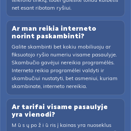
net esant ribotam ryšiui.
Ar man reikia interneto
norint paskambinti?
Galite skambinti bet kokiu mobiliuoju ar
fiksuotojo ryšio numeriu visame pasaulyje.
Skambučio gavėjui nereikia programėlės.
Interneto reikia programėlei valdyti ir
skambučiui nustatyti, bet asmeniui, kuriam
skambinate, interneto nereikia.
Ar tarifai visame pasaulyje
yra vienodi?
M ū s ų po ž i ū ris į kainas yra nuoseklus