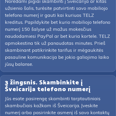
Norėdami pigiai skambinti į Šveicarija ar kitas
užsienio šalis, turėsite patvirtinti savo mobiliojo
telefono numerį ir gauti kai kuriuos TELZ
kreditus. Papildykite bet kurio mobiliojo telefono
numerį 150 šalyse už mažus mokesčius
naudodamiesi PayPal ar bet kuria kortele. TELZ
apmokestina tik už panaudotas minutes. Prieš
skambinant patikrinkite tarifus ir mėgaukitės
pasauline komunikacija be jokio galiojimo laiko
jūsų balanse.
3 žingsnis. Skambinkite į
Šveicarija telefono numerį
Jūs esate pasirengę skambinti tarptautiniais
skambučiais kažkam iš Šveicarija. Įveskite
numerį arba pasirinkite asmenį iš savo kontaktų