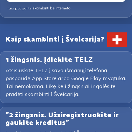
Taip pat galite
skambinti be interneto
.
Kaip skambinti į Šveicarija?
1 žingsnis. Įdiekite TELZ
Atsisiųskite TELZ į savo išmanųjį telefoną
paspaudę App Store arba Google Play mygtuką.
Tai nemokama. Likę keli žingsniai ir galėsite
pradėti skambinti į Šveicarija.
"2 žingsnis. Užsiregistruokite ir
gaukite kreditus"