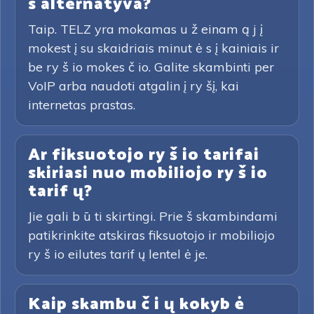
s alternatyva?
Taip. TELZ yra mokamas u ž einam ą j į
mokest į su skaidriais minut ė s į kainiais ir
be ry š io mokes č io. Galite skambinti per
VoIP arba naudoti atgalin į ry šį, kai
internetas prastas.
Ar fiksuotojo ry š io tarifai
skiriasi nuo mobiliojo ry š io
tarif ų?
Jie gali b ū ti skirtingi. Prie š skambindami
patikrinkite atskiras fiksuotojo ir mobiliojo
ry š io eilutes tarif ų lentel ė je.
Kaip skambu č i ų kokyb ė