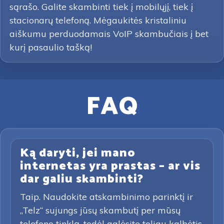
sąrašo. Galite skambinti tiek į mobilųjį, tiek į
stacionarų telefoną. Mėgaukitės kristaliniu
aiškumu perduodamais VoIP skambučiais į bet
kurį pasaulio tašką!
FAQ
Ką daryti, jei mano
internetas yra prastas – ar vis
dar galiu skambinti?
Taip. Naudokite atskambinimo parinktį ir
„Telz“ sujungs jūsų skambutį per mūsų
telefono tinklą, todėl galėsite toliau kalbėtis