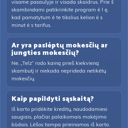
visame pasaulyje ir visada skaidrus. Prie š
skambindami patikrinkite program ė l ę,
kad pamatytum ė te tikslius kelion ė s
minut ė s tarifus.
Ar yra paslėptų mokesčių ar
jungties mokesčių?
Ne. „Telz“ rodo kainą prieš kiekvieną
skambutį ir niekada neprideda netikėtų
mokesčių.
Kaip papildyti sąskaitą?
Iš karto pridėkite kreditų, naudodamiesi
saugiais, plačiai palaikomais mokėjimo
būdais. Lėšos tampa prieinamos iš karto.