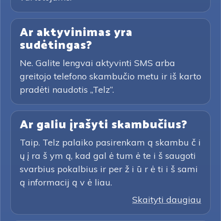
Ar aktyvinimas yra
sudėtingas?
Ne. Galite lengvai aktyvinti SMS arba
greitojo telefono skambučio metu ir iš karto
pradėti naudotis „Telz“.
Ar galiu įrašyti skambučius?
Taip. Telz palaiko pasirenkam ą skambu č i
ų į ra š ym ą, kad gal ė tum ė te i š saugoti
svarbius pokalbius ir per ž i ū r ė ti i š sami
ą informacij ą v ė liau.
Skaityti daugiau