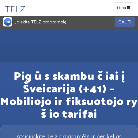
TELZ
Toggle
Menu
navigation
Įdiekite TELZ programėlę
GAUTI
Pig ū s skambu č iai į
Šveicarija (+41) –
Mobiliojo ir fiksuotojo ry
š io tarifai
Atsisiųskite Telz programėlę ir per kelias