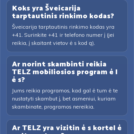
Koks yra Šveicarija
tarptautinis rinkimo kodas?
Šveicarija tarptautinis rinkimo kodas yra
+41. Surinkite +41 ir telefono numer į (jei
reikia, į skaitant vietov ė s kod ą).
Ar norint skambinti reikia
TELZ mobiliosios program ė l
ė s?
Jums reikia programos, kad gal ė tum ė te
nustatyti skambut į, bet asmeniui, kuriam
skambinate, programos nereikia.
Ar TELZ yra vizitin ė s kortel ė