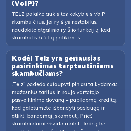
(VoIP)?
TELZ palaiko auk š tos kokyb ė s VoIP
skambu č ius. Jei ry š ys nestabilus,
naudokite atgalinio ry š io funkcij ą, kad
skambutis b ū t ų patikimas.
Kodėl Telz yra geriausias
pasirinkimas tarptautiniams
skambučiams?
„Telz“ padeda sutaupyti pinigų taikydamas
mažesnius tarifus ir naujo vartotojo
pasveikinimo dovaną – papildomą kreditą,
kad galėtumėte išbandyti paslaugą ir
atlikti bandomąjį skambutį. Prieš
skambindami visada matote kainą be