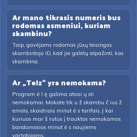
Ar mano tikrasis numeris bus
rodomas asmeniui, kuriam
skambinu?
Taip, gavėjams rodomas jūsų teisingas
skambintojo ID, kad jie galėtų atpažinti, kas
skambina.
Ar „Telz“ yra nemokama?
Program ė l ę galima atsisi ų sti
nemokamai. Mokate tik u ž skambu č ius ž
emais, skaidriais minut ė s tarifais. Į kai
kuriuos mar š rutus į trauktos nemokamos
bandomosios minut ė s naujiems
vartotojams.