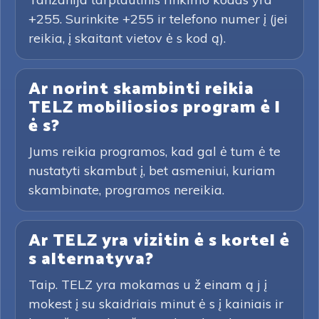
+255. Surinkite +255 ir telefono numer į (jei
reikia, į skaitant vietov ė s kod ą).
Ar norint skambinti reikia
TELZ mobiliosios program ė l
ė s?
Jums reikia programos, kad gal ė tum ė te
nustatyti skambut į, bet asmeniui, kuriam
skambinate, programos nereikia.
Ar TELZ yra vizitin ė s kortel ė
s alternatyva?
Taip. TELZ yra mokamas u ž einam ą j į
mokest į su skaidriais minut ė s į kainiais ir