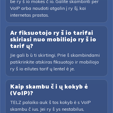
be ry š io mokes č io. Galite skambinti per
VoIP arba naudoti atgalin į ry šį, kai
internetas prastas.
Ar fiksuotojo ry š io tarifai
skiriasi nuo mobiliojo ry š io
tarif ų?
Jie gali b ū ti skirtingi. Prie š skambindami
patikrinkite atskiras fiksuotojo ir mobiliojo
ry š io eilutes tarif ų lentel ė je.
Kaip skambu č i ų kokyb ė
(VoIP)?
TELZ palaiko auk š tos kokyb ė s VoIP
skambu č ius. Jei ry š ys nestabilus,