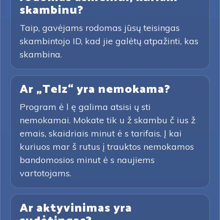
skambinu?
Taip, gavėjams rodomas jūsų teisingas
skambintojo ID, kad jie galėtų atpažinti, kas
skambina.
Ar „Telz“ yra nemokama?
Program ė l ę galima atsisi ų sti
nemokamai. Mokate tik u ž skambu č ius ž
emais, skaidriais minut ė s tarifais. Į kai
kuriuos mar š rutus į trauktos nemokamos
bandomosios minut ė s naujiems
vartotojams.
Ar aktyvinimas yra