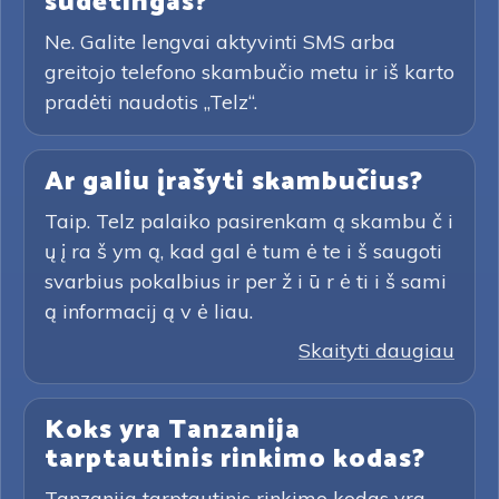
sudėtingas?
Ne. Galite lengvai aktyvinti SMS arba
greitojo telefono skambučio metu ir iš karto
pradėti naudotis „Telz“.
Ar galiu įrašyti skambučius?
Taip. Telz palaiko pasirenkam ą skambu č i
ų į ra š ym ą, kad gal ė tum ė te i š saugoti
svarbius pokalbius ir per ž i ū r ė ti i š sami
ą informacij ą v ė liau.
Skaityti daugiau
Koks yra Tanzanija
tarptautinis rinkimo kodas?
Tanzanija tarptautinis rinkimo kodas yra