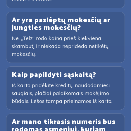
Ar yra paslėptų mokesčių ar
jungties mokesčių?
Ne. „Telz“ rodo kainą prieš kiekvieną
skambutį ir niekada neprideda netikėtų
mokesčių.
Kaip papildyti sąskaitą?
Iš karto pridėkite kreditų, naudodamiesi
saugiais, plačiai palaikomais mokėjimo
būdais. Lėšos tampa prieinamos iš karto.
Ar mano tikrasis numeris bus
rodomas asmeniui, kuriam