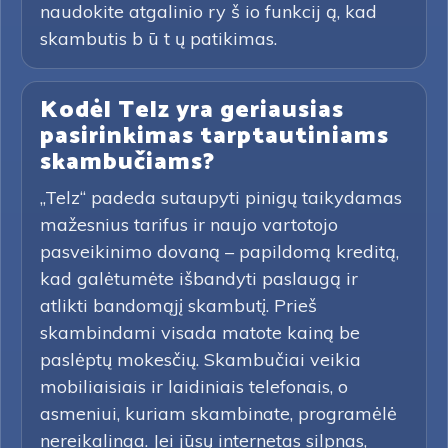
naudokite atgalinio ry š io funkcij ą, kad
skambutis b ū t ų patikimas.
Kodėl Telz yra geriausias
pasirinkimas tarptautiniams
skambučiams?
„Telz“ padeda sutaupyti pinigų taikydamas
mažesnius tarifus ir naujo vartotojo
pasveikinimo dovaną – papildomą kreditą,
kad galėtumėte išbandyti paslaugą ir
atlikti bandomąjį skambutį. Prieš
skambindami visada matote kainą be
paslėptų mokesčių. Skambučiai veikia
mobiliaisiais ir laidiniais telefonais, o
asmeniui, kuriam skambinate, programėlė
nereikalinga. Jei jūsų internetas silpnas,