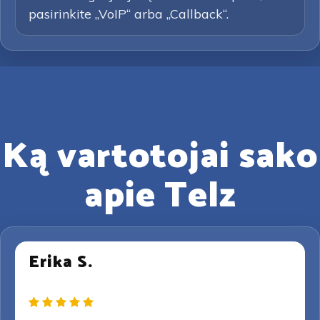
pasirinkite „VoIP“ arba „Callback“.
Ką vartotojai sako
apie Telz
Erika S.