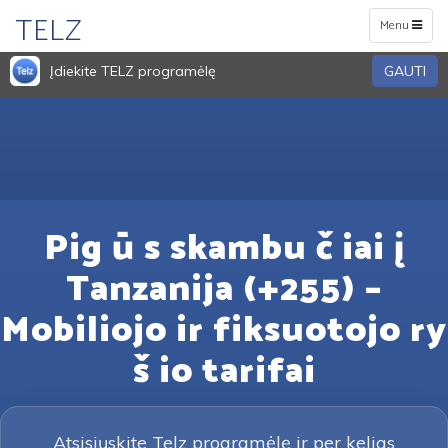
TELZ
Toggle
Menu
navigation
Įdiekite TELZ programėlę
GAUTI
Pig ū s skambu č iai į
Tanzanija (+255) –
Mobiliojo ir fiksuotojo ry
š io tarifai
Atsisiųskite Telz programėlę ir per kelias