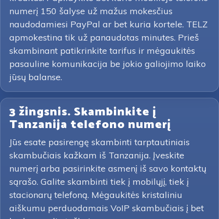
numerį 150 šalyse už mažus mokesčius
naudodamiesi PayPal ar bet kuria kortele. TELZ
apmokestina tik už panaudotas minutes. Prieš
skambinant patikrinkite tarifus ir mėgaukitės
pasauline komunikacija be jokio galiojimo laiko
jūsų balanse.
3 žingsnis. Skambinkite į
Tanzanija telefono numerį
Jūs esate pasirengę skambinti tarptautiniais
skambučiais kažkam iš Tanzanija. Įveskite
numerį arba pasirinkite asmenį iš savo kontaktų
sąrašo. Galite skambinti tiek į mobilųjį, tiek į
stacionarų telefoną. Mėgaukitės kristaliniu
aiškumu perduodamais VoIP skambučiais į bet