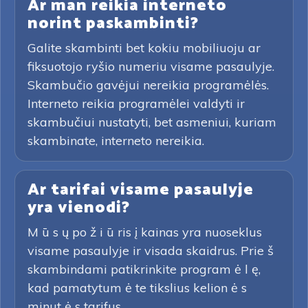
Ar man reikia interneto
norint paskambinti?
Galite skambinti bet kokiu mobiliuoju ar
fiksuotojo ryšio numeriu visame pasaulyje.
Skambučio gavėjui nereikia programėlės.
Interneto reikia programėlei valdyti ir
skambučiui nustatyti, bet asmeniui, kuriam
skambinate, interneto nereikia.
Ar tarifai visame pasaulyje
yra vienodi?
M ū s ų po ž i ū ris į kainas yra nuoseklus
visame pasaulyje ir visada skaidrus. Prie š
skambindami patikrinkite program ė l ę,
kad pamatytum ė te tikslius kelion ė s
minut ė s tarifus.