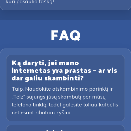
kurį pasaulio tašką!
FAQ
Ką daryti, jei mano
internetas yra prastas – ar vis
dar galiu skambinti?
Taip. Naudokite atskambinimo parinktį ir
„Telz“ sujungs jūsų skambutį per mūsų
telefono tinklą, todėl galėsite toliau kalbėtis
net esant ribotam ryšiui.