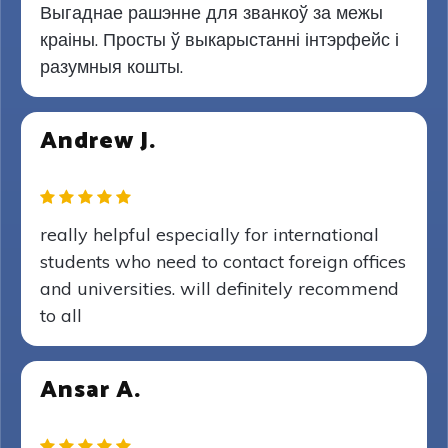
Выгаднае рашэнне для званкоў за межы
краіны. Просты ў выкарыстанні інтэрфейс і
разумныя кошты.
Andrew J.
really helpful especially for international
students who need to contact foreign offices
and universities. will definitely recommend
to all
Ansar A.