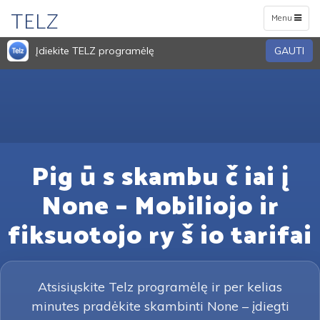
TELZ
Toggle
Menu
navigation
Įdiekite TELZ programėlę
GAUTI
Pig ū s skambu č iai į
None – Mobiliojo ir
fiksuotojo ry š io tarifai
Atsisiųskite Telz programėlę ir per kelias
minutes pradėkite skambinti None – įdiegti