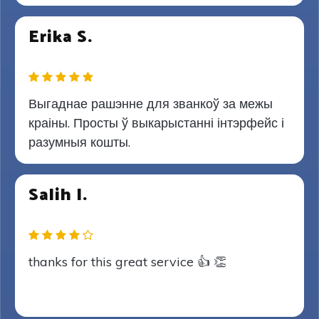
Erika S.
Выгаднае рашэнне для званкоў за межы
краіны. Просты ў выкарыстанні інтэрфейс і
разумныя кошты.
Salih I.
thanks for this great service 👍 👏