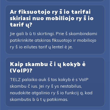
Ar fiksuotojo ry š io tarifai
skiriasi nuo mobiliojo ry š io
tarif ų?
Jie gali b ū ti skirtingi. Prie š skambindami
patikrinkite atskiras fiksuotojo ir mobiliojo
ry š io eilutes tarif ų lentel ė je.
Kaip skambu č i ų kokyb ė
(VoIP)?
TELZ palaiko auk š tos kokyb ė s VoIP
skambu č ius. Jei ry š ys nestabilus,
naudokite atgalinio ry š io funkcij ą, kad
skambutis b ū t ų patikimas.