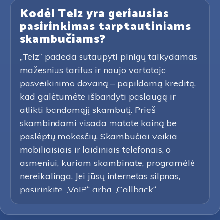
Kodėl Telz yra geriausias
pasirinkimas tarptautiniams
skambučiams?
„Telz“ padeda sutaupyti pinigų taikydamas
mažesnius tarifus ir naujo vartotojo
pasveikinimo dovaną – papildomą kreditą,
kad galėtumėte išbandyti paslaugą ir
atlikti bandomąjį skambutį. Prieš
skambindami visada matote kainą be
paslėptų mokesčių. Skambučiai veikia
mobiliaisiais ir laidiniais telefonais, o
asmeniui, kuriam skambinate, programėlė
nereikalinga. Jei jūsų internetas silpnas,
pasirinkite „VoIP“ arba „Callback“.