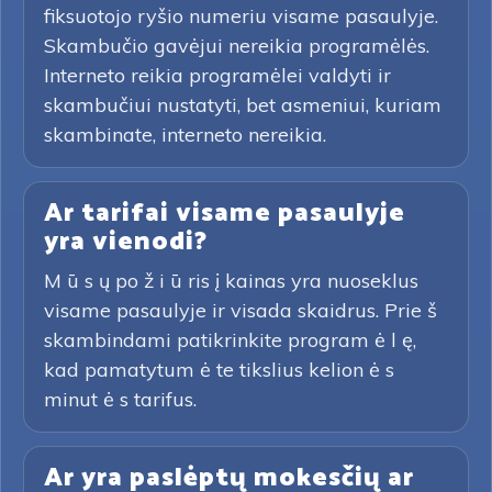
fiksuotojo ryšio numeriu visame pasaulyje.
Skambučio gavėjui nereikia programėlės.
Interneto reikia programėlei valdyti ir
skambučiui nustatyti, bet asmeniui, kuriam
skambinate, interneto nereikia.
Ar tarifai visame pasaulyje
yra vienodi?
M ū s ų po ž i ū ris į kainas yra nuoseklus
visame pasaulyje ir visada skaidrus. Prie š
skambindami patikrinkite program ė l ę,
kad pamatytum ė te tikslius kelion ė s
minut ė s tarifus.
Ar yra paslėptų mokesčių ar