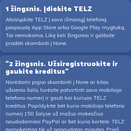
1 žingsnis. Įdiekite TELZ
Atsisiųskite TELZ į savo išmanųjį telefoną
paspaudę App Store arba Google Play mygtuką.
Tai nemokama. Likę keli žingsniai ir galėsite
pradėti skambinti į None.
"2 žingsnis. Užsiregistruokite ir
gaukite kreditus"
Norėdami pigiai skambinti į None ar kitas
užsienio šalis, turėsite patvirtinti savo mobiliojo
telefono numerį ir gauti kai kuriuos TELZ
kreditus. Papildykite bet kurio mobiliojo telefono
numerį 150 šalyse už mažus mokesčius
naudodamiesi PayPal ar bet kuria kortele. TELZ
apmokestina tik už panaudotas minutes. Prieš