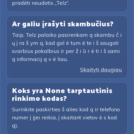
pradėti naudotis „Telz“.
Ar galiu įrašyti skambučius?
Taip. Telz palaiko pasirenkam ą skambu č i
ų į ra š ym ą, kad gal ė tum ė te i š saugoti
svarbius pokalbius ir per ž i ū r ė ti i š sami
ą informacij ą v ė liau.
Skaityti daugiau
Koks yra None tarptautinis
rinkimo kodas?
Surinkite paskirties š alies kod ą ir telefono
numer į (jei reikia, į skaitant vietov ė s kod
ą).