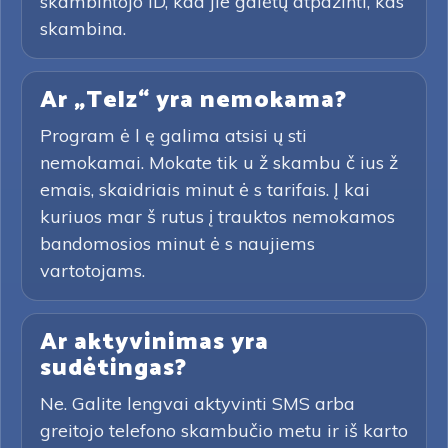
skambintojo ID, kad jie galėtų atpažinti, kas
skambina.
Ar „Telz“ yra nemokama?
Program ė l ę galima atsisi ų sti
nemokamai. Mokate tik u ž skambu č ius ž
emais, skaidriais minut ė s tarifais. Į kai
kuriuos mar š rutus į trauktos nemokamos
bandomosios minut ė s naujiems
vartotojams.
Ar aktyvinimas yra
sudėtingas?
Ne. Galite lengvai aktyvinti SMS arba
greitojo telefono skambučio metu ir iš karto