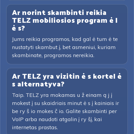
Ar norint skambinti reikia
TELZ mobiliosios program ė l
ė s?
Jums reikia programos, kad gal ė tum ė te
nustatyti skambut į, bet asmeniui, kuriam
skambinate, programos nereikia.
Ar TELZ yra vizitin ė s kortel ė
s alternatyva?
Taip. TELZ yra mokamas u ž einam ą j į
mokest į su skaidriais minut ė s į kainiais ir
be ry š io mokes č io. Galite skambinti per
VoIP arba naudoti atgalin į ry šį, kai
internetas prastas.