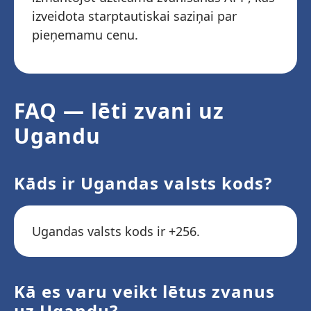
izveidota starptautiskai saziņai par
pieņemamu cenu.
FAQ — lēti zvani uz
Ugandu
Kāds ir Ugandas valsts kods?
Ugandas valsts kods ir +256.
Kā es varu veikt lētus zvanus
uz Ugandu?