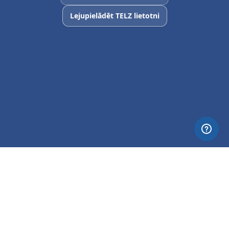
Lejupielādēt TELZ lietotni
© 2026 Nettia. All Rights Reserved.
Privacy
Terms
About TELZ