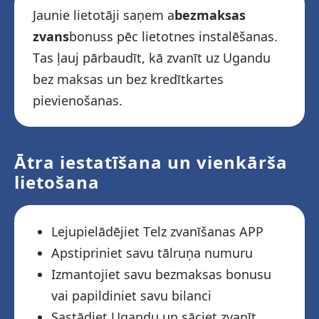
Jaunie lietotāji saņem a
bezmaksas
zvans
bonuss pēc lietotnes instalēšanas.
Tas ļauj pārbaudīt, kā zvanīt uz Ugandu
bez maksas un bez kredītkartes
pievienošanas.
Ātra iestatīšana un vienkārša
lietošana
Lejupielādējiet Telz zvanīšanas APP
Apstipriniet savu tālruņa numuru
Izmantojiet savu bezmaksas bonusu
vai papildiniet savu bilanci
Sastādiet Ugandu un sāciet zvanīt