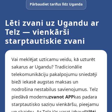
Pārbaudiet tarifus līdz Uganda
Lēti zvani uz Ugandu ar
Telz — vienkārši
starptautiskie zvani
Vai meklējat uzticamu veidu, kā uzturēt
sakarus ar Ugandu? Tradicionālie
telekomunikāciju pakalpojumu sniedzēji
bieži iekasē augstas maksas un
nodrošina nestabilus savienojumus. Telz
piedāvā modernu
zvanot APP
kas padara
starptautisko saziņu vienkāršu, pieejamu
un skaidru. Ar Telz jūs varat izbaudīt
lēti