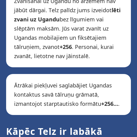
Zvanīšanai uz Ugandu no ārzemēm nav
jābūt dārgai. Telz palīdz jums izveidot
lēti
zvani uz Ugandu
bez līgumiem vai
slēptām maksām. Jūs varat zvanīt uz
Ugandas mobilajiem un fiksētajiem
tālruņiem, zvanot
+256
. Personai, kurai
zvanāt, lietotne nav jāinstalē.
Ātrākai piekļuvei saglabājiet Ugandas
kontaktus savā tālruņu grāmatā,
izmantojot starptautisko formātu
+256…
.
Kāpēc Telz ir labākā