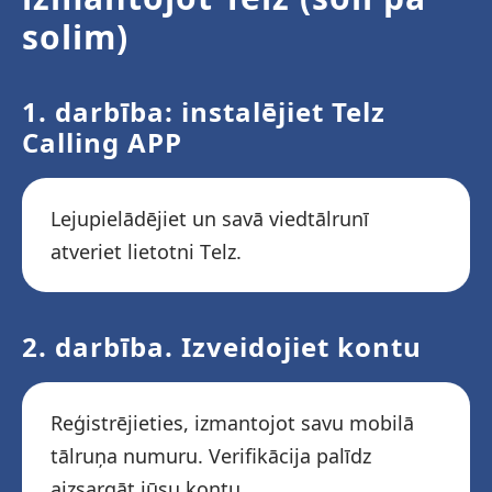
solim)
1. darbība: instalējiet Telz
Calling APP
Lejupielādējiet un savā viedtālrunī
atveriet lietotni Telz.
2. darbība. Izveidojiet kontu
Reģistrējieties, izmantojot savu mobilā
tālruņa numuru. Verifikācija palīdz
aizsargāt jūsu kontu.