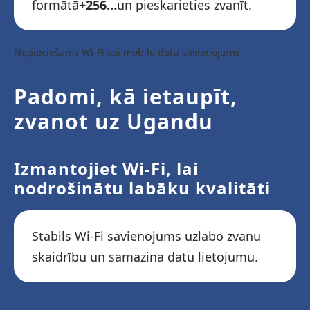
formātā
+256…
un pieskarieties zvanīt.
Nepieciešams Wi-Fi vai mobilo datu savienojums.
Padomi, kā ietaupīt,
zvanot uz Ugandu
Izmantojiet Wi-Fi, lai
nodrošinātu labāku kvalitāti
Stabils Wi-Fi savienojums uzlabo zvanu
skaidrību un samazina datu lietojumu.