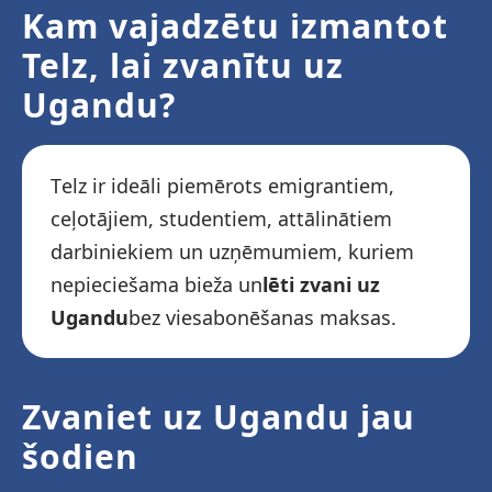
Kam vajadzētu izmantot
Telz, lai zvanītu uz
Ugandu?
Telz ir ideāli piemērots emigrantiem,
ceļotājiem, studentiem, attālinātiem
darbiniekiem un uzņēmumiem, kuriem
nepieciešama bieža un
lēti zvani uz
Ugandu
bez viesabonēšanas maksas.
Zvaniet uz Ugandu jau
šodien