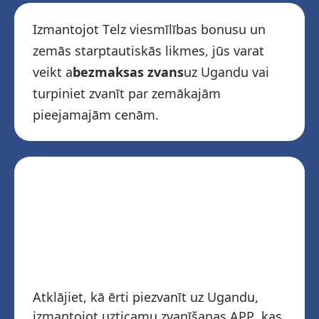
Izmantojot Telz viesmīlības bonusu un
zemās starptautiskās likmes, jūs varat
veikt a
bezmaksas zvans
uz Ugandu vai
turpiniet zvanīt par zemākajām
pieejamajām cenām.
Lejupielādējiet Telz
un sāciet zvanīt
Ugandai
Atklājiet, kā ērti piezvanīt uz Ugandu,
izmantojot uzticamu zvanīšanas APP, kas