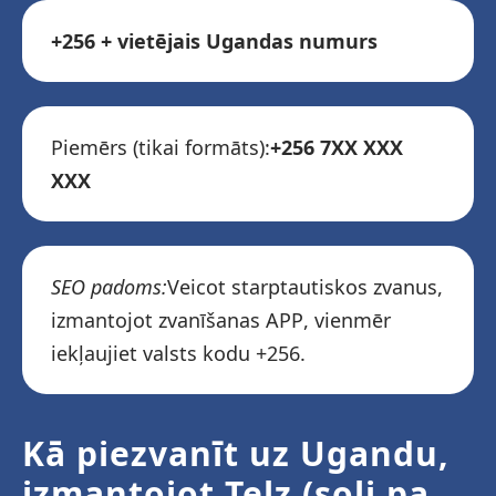
+256 + vietējais Ugandas numurs
Piemērs (tikai formāts):
+256 7XX XXX
XXX
SEO padoms:
Veicot starptautiskos zvanus,
izmantojot zvanīšanas APP, vienmēr
iekļaujiet valsts kodu +256.
Kā piezvanīt uz Ugandu,
izmantojot Telz (soli pa