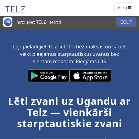
TELZ
Toggle
Menu
navigation
Instalējiet TELZ lietotni
IEGŪT
Lejupielādējiet Telz lietotni bez maksas un sāciet
veikt pieejamus starptautiskus zvanus bez
slēptām maksām. Pieejams iOS
Lēti zvani uz Ugandu ar
Telz — vienkārši
starptautiskie zvani