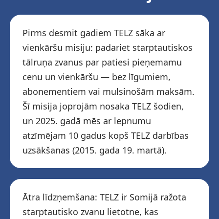
Pirms desmit gadiem TELZ sāka ar
vienkāršu misiju: ​​padariet starptautiskos
tālruņa zvanus par patiesi pieņemamu
cenu un vienkāršu — bez līgumiem,
abonementiem vai mulsinošām maksām.
Šī misija joprojām nosaka TELZ šodien,
un 2025. gadā mēs ar lepnumu
atzīmējam 10 gadus kopš TELZ darbības
uzsākšanas (2015. gada 19. martā).
Ātra līdzņemšana: TELZ ir Somijā ražota
starptautisko zvanu lietotne, kas