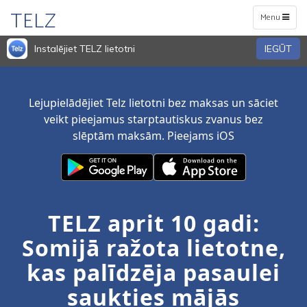
TELZ
Toggle
Menu
navigation
Instalējiet TELZ lietotni
IEGŪT
Lejupielādējiet Telz lietotni bez maksas un sāciet
veikt pieejamus starptautiskus zvanus bez
slēptām maksām. Pieejams iOS
TELZ aprit 10 gadi:
Somijā ražota lietotne,
kas palīdzēja pasaulei
saukties mājās