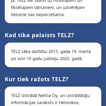
Jā. TELZ var zvanīt uz mobilajiem un
fiksētajiem tālruņiem, un uztvērējam
lietotne nav nepieciešama.
Kad tika palaists TELZ?
TELZ sāka darbību 2015. gada 19. martā
un svin 10 gadu jubileju 2025. gadā.
Kur tiek ražots TELZ?
TELZ izstrādā Nettia Oy, un izstrādātāju
informācijas saraksts ir Helsinkos,