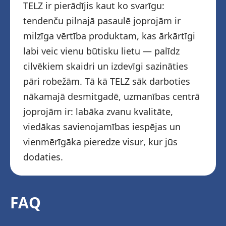
TELZ ir pierādījis kaut ko svarīgu:
tendenču pilnajā pasaulē joprojām ir
milzīga vērtība produktam, kas ārkārtīgi
labi veic vienu būtisku lietu — palīdz
cilvēkiem skaidri un izdevīgi sazināties
pāri robežām. Tā kā TELZ sāk darboties
nākamajā desmitgadē, uzmanības centrā
joprojām ir: labāka zvanu kvalitāte,
viedākas savienojamības iespējas un
vienmērīgāka pieredze visur, kur jūs
dodaties.
FAQ