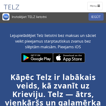
TELZ
Toggle
Menu
navigation
Instalējiet TELZ lietotni
IEGŪT
Lejupielādējiet Telz lietotni bez maksas un sāciet
veikt pieejamus starptautiskus zvanus bez
slēptām maksām. Pieejams iOS
Kāpēc Telz ir labākais
veids, kā zvanīt uz
Krieviju. Telz — ātrs,
vienkāršs un galamērķa