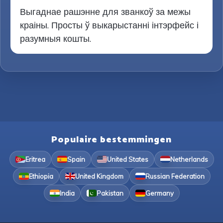
Выгаднае рашэнне для званкоў за межы
краіны. Просты ў выкарыстанні інтэрфейс і
разумныя кошты.
Populaire bestemmingen
Eritrea
Spain
United States
Netherlands
Ethiopia
United Kingdom
Russian Federation
India
Pakistan
Germany