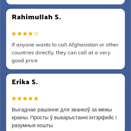
Rahimullah S.
If anyone wants to call Afghanistan or other
countries directly, they can call at a very
good price
Erika S.
Выгаднае рашэнне для званкоў за межы
краіны. Просты ў выкарыстанні інтэрфейс і
разумныя кошты.