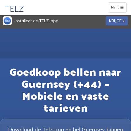
TELZ
Toggle
Menu
navigation
Installeer de TELZ-app
KRIJGEN
Goedkoop bellen naar
Guernsey (+44) –
Mobiele en vaste
tarieven
Download de Telz-app en bel Guernsey binnen