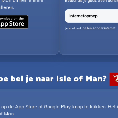
f Man binnen enkele
Betaal als je gaat. Geen aansl
lleren.
Internetoproep
Je kunt ook
bellen zonder internet
.
e bel je naar Isle of Man?
de App Store of Google Play knop te klikken. Het is
of Man.