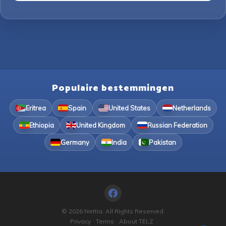
Populaire bestemmingen
Eritrea
Spain
United States
Netherlands
Ethiopia
United Kingdom
Russian Federation
Germany
India
Pakistan
© 2026 Nettia. All Rights Reserved.
Privacy
Terms
About TELZ