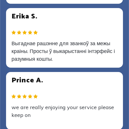
Erika S.
Выгаднае рашэнне для званкоў за межы
краіны. Просты ў выкарыстанні інтэрфейс і
разумныя кошты.
Prince A.
we are really enjoying your service please
keep on