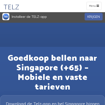
TELZ
Toggle
Menu
navigation
Installeer de TELZ-app
KRIJGEN
Goedkoop bellen naar
Singapore (+65) –
Mobiele en vaste
tarieven
Download de Telz-app en bel Singapore binnen