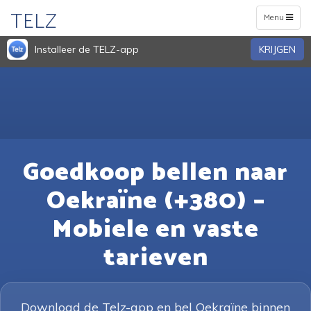
TELZ
Toggle
Menu
navigation
Installeer de TELZ-app
KRIJGEN
Goedkoop bellen naar
Oekraïne (+380) –
Mobiele en vaste
tarieven
Download de Telz-app en bel Oekraïne binnen