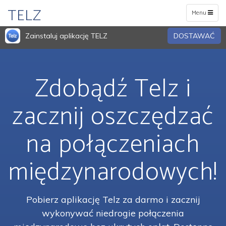
TELZ
Toggle
Menu
navigation
Zainstaluj aplikację TELZ
DOSTAWAĆ
Zdobądź Telz i
zacznij oszczędzać
na połączeniach
międzynarodowych!
Pobierz aplikację Telz za darmo i zacznij
wykonywać niedrogie połączenia