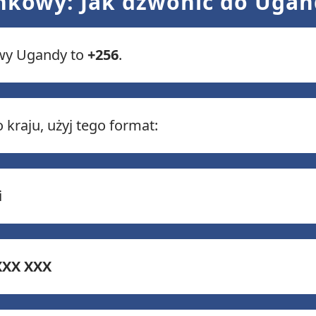
kowy: Jak dzwonić do Ugan
wy Ugandy to
+256
.
kraju, użyj tego format:
i
XXX XXX