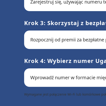
Zarejestruj się, używając numeru
Krok 3: Skorzystaj z bezpł
Rozpocznij od premii za bezpłatne
Krok 4: Wybierz numer Ug
Wprowadź numer w formacie mi
Wymagane jest połączenie Wi-Fi lub komórkowe poł