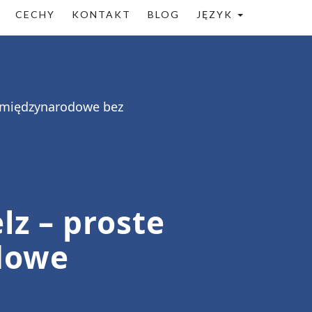
CECHY
KONTAKT
BLOG
JĘZYK
ia międzynarodowe bez
lz – proste
dowe