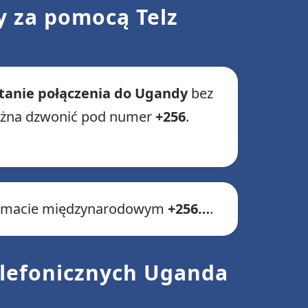
y za pomocą Telz
tanie połączenia do Ugandy
bez
można dzwonić pod numer
+256
.
 formacie międzynarodowym
+256…
.
telefonicznych Uganda