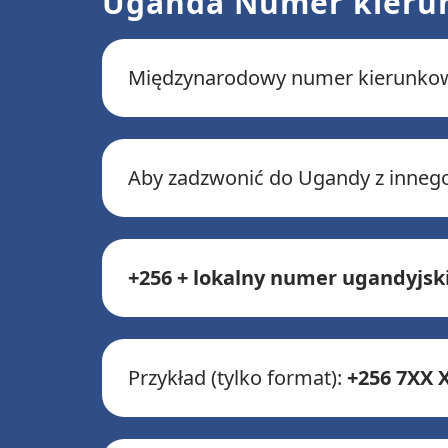
Uganda Numer kierun
Międzynarodowy numer kierunko
Aby zadzwonić do Ugandy z innego 
+256 + lokalny numer ugandyjsk
Przykład (tylko format):
+256 7XX 