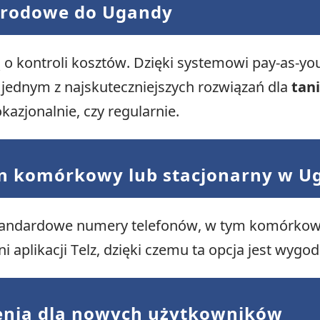
arodowe do Ugandy
 o kontroli kosztów. Dzięki systemowi pay-as-you-
st jednym z najskuteczniejszych rozwiązań dla
tan
kazjonalnie, czy regularnie.
n komórkowy lub stacjonarny w U
andardowe numery telefonów, w tym komórkowe i
i aplikacji Telz, dzięki czemu ta opcja jest wygo
enia dla nowych użytkowników