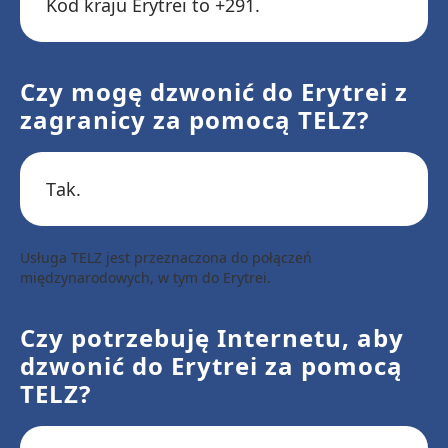
Kod kraju Erytrei to +291.
Czy mogę dzwonić do Erytrei z
zagranicy za pomocą TELZ?
Tak.
Usługa TELZ jest przeznaczona do połączeń
międzynarodowych, w tym do Erytrei.
Czy potrzebuję Internetu, aby
dzwonić do Erytrei za pomocą
TELZ?