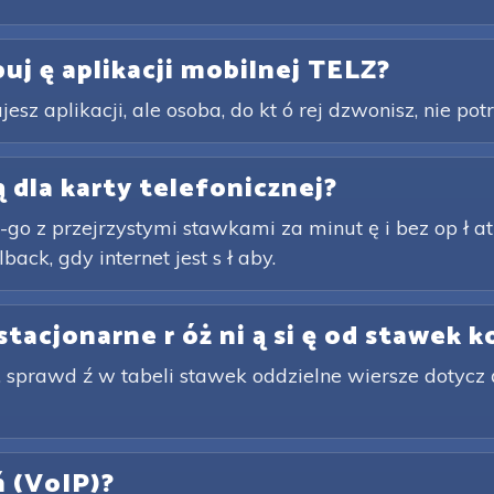
uj ę aplikacji mobilnej TELZ?
esz aplikacji, ale osoba, do kt ó rej dzwonisz, nie potr
 dla karty telefonicznej?
-go z przejrzystymi stawkami za minut ę i bez op ł at
back, gdy internet jest s ł aby.
 stacjonarne r óż ni ą si ę od stawek
 sprawd ź w tabeli stawek oddzielne wiersze dotycz ą
 ń (VoIP)?