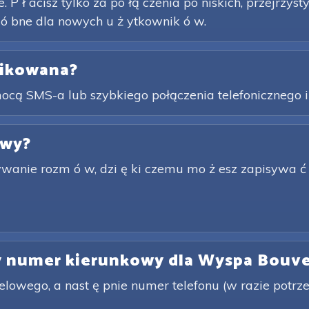
. P ł acisz tylko za po łą czenia po niskich, przejrzys
 ó bne dla nowych u ż ytkownik ó w.
likowana?
ą SMS-a lub szybkiego połączenia telefonicznego i o
owy?
rywanie rozm ó w, dzi ę ki czemu mo ż esz zapisywa ć
wy numer kierunkowy dla Wyspa Bouv
owego, a nast ę pnie numer telefonu (w razie potrz