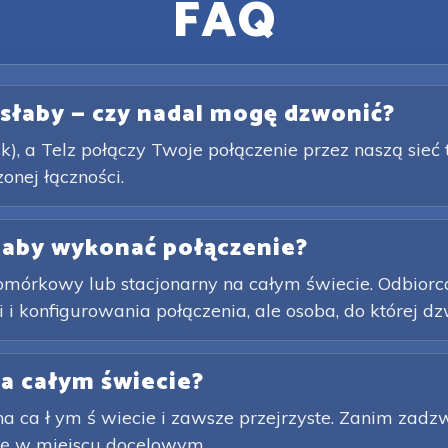
FAQ
t słaby — czy nadal mogę dzwonić?
k), a Telz połączy Twoje połączenie przez naszą sieć
nej łączności.
 aby wykonać połączenie?
rkowy lub stacjonarny na całym świecie. Odbiorca ni
 konfigurowania połączenia, ale osoba, do której dzwo
na całym świecie?
 na ca ł ym ś wiecie i zawsze przejrzyste. Zanim zadz
t ę w miejscu docelowym.