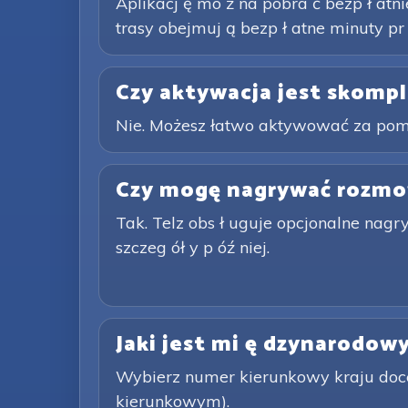
Aplikacj ę mo ż na pobra ć bezp ł atnie
trasy obejmuj ą bezp ł atne minuty pr
Czy aktywacja jest skomp
Nie. Możesz łatwo aktywować za pomoc
Czy mogę nagrywać rozm
Tak. Telz obs ł uguje opcjonalne nag
szczeg ół y p óź niej.
Jaki jest mi ę dzynarodo
Wybierz numer kierunkowy kraju docel
kierunkowym).