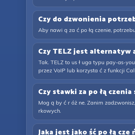
Czy do dzwonienia potrzeb
Aby nawi ą za ć po łą czenie, potrzebuj
Czy TELZ jest alternatyw ą
Tak. TELZ to us ł uga typu pay-as-you
przez VoIP lub korzysta ć z funkcji Call
Czy stawki za po łą czenia
Mog ą by ć r óż ne. Zanim zadzwonisz,
rkowych.
Jaka jest jako ść po łą cze