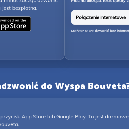
lku minut zacząć dzwonić
Płać na bieżąco. Brak opłaty z
jest bezpłatna.
Połączenie internetowe
Możesz także
dzwonić bez interne
zadzwonić do Wyspa Bouveta
przycisk App Store lub Google Play. To jest darmowe.
Bouveta.