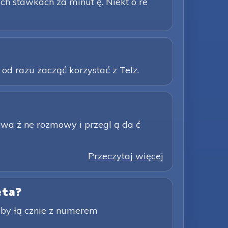
tych stawkach za minut ę. Niekt ó re
d razu zacząć korzystać z Telz.
 wa ż ne rozmowy i przegl ą da ć
Przeczytaj więcej
eta?
eby łą cznie z numerem