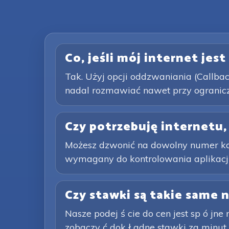
Co, jeśli mój internet jes
Tak. Użyj opcji oddzwaniania (Callbac
nadal rozmawiać nawet przy ograniczo
Czy potrzebuję internetu,
Możesz dzwonić na dowolny numer komó
wymagany do kontrolowania aplikacji i
Czy stawki są takie same 
Nasze podej ś cie do cen jest sp ó jne
zobaczy ć dok ł adne stawki za minu