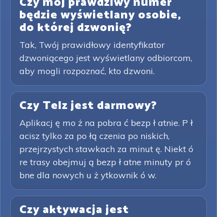
Czy mój prawdziwy numer
będzie wyświetlany osobie,
do której dzwonię?
Tak, Twój prawidłowy identyfikator
dzwoniącego jest wyświetlany odbiorcom,
aby mogli rozpoznać, kto dzwoni.
Czy Telz jest darmowy?
Aplikacj ę mo ż na pobra ć bezp ł atnie. P ł
acisz tylko za po łą czenia po niskich,
przejrzystych stawkach za minut ę. Niekt ó
re trasy obejmuj ą bezp ł atne minuty pr ó
bne dla nowych u ż ytkownik ó w.
Czy aktywacja jest