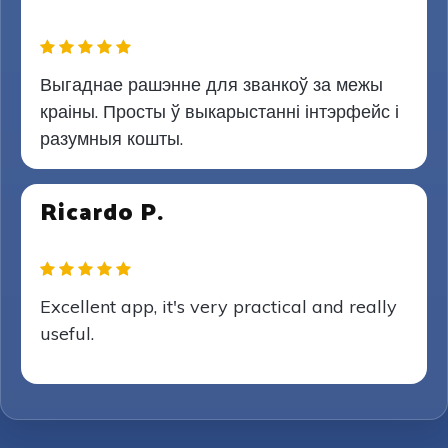
Выгаднае рашэнне для званкоў за межы
краіны. Просты ў выкарыстанні інтэрфейс і
разумныя кошты.
Ricardo P.
Excellent app, it's very practical and really
useful.