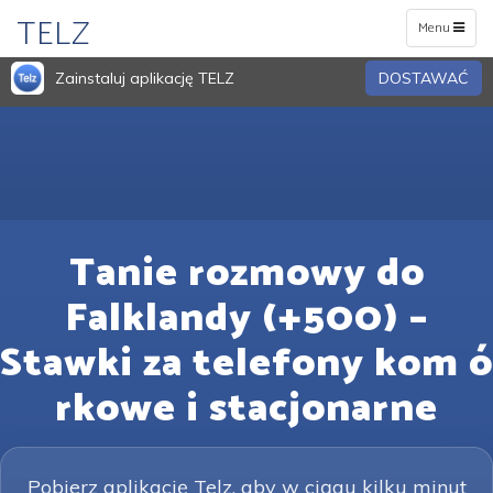
TELZ
Toggle
Menu
navigation
Zainstaluj aplikację TELZ
DOSTAWAĆ
Tanie rozmowy do
Falklandy (+500) –
Stawki za telefony kom ó
rkowe i stacjonarne
Pobierz aplikację Telz, aby w ciągu kilku minut