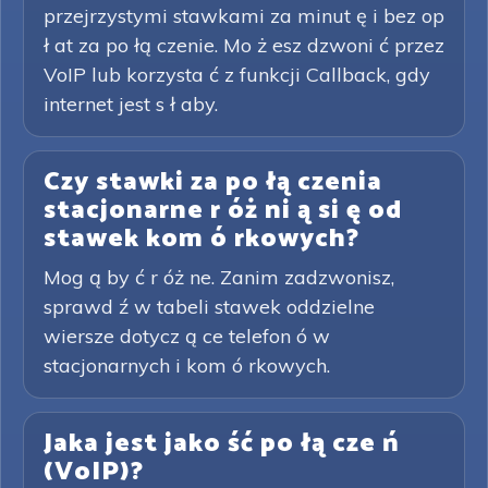
przejrzystymi stawkami za minut ę i bez op
ł at za po łą czenie. Mo ż esz dzwoni ć przez
VoIP lub korzysta ć z funkcji Callback, gdy
internet jest s ł aby.
Czy stawki za po łą czenia
stacjonarne r óż ni ą si ę od
stawek kom ó rkowych?
Mog ą by ć r óż ne. Zanim zadzwonisz,
sprawd ź w tabeli stawek oddzielne
wiersze dotycz ą ce telefon ó w
stacjonarnych i kom ó rkowych.
Jaka jest jako ść po łą cze ń
(VoIP)?