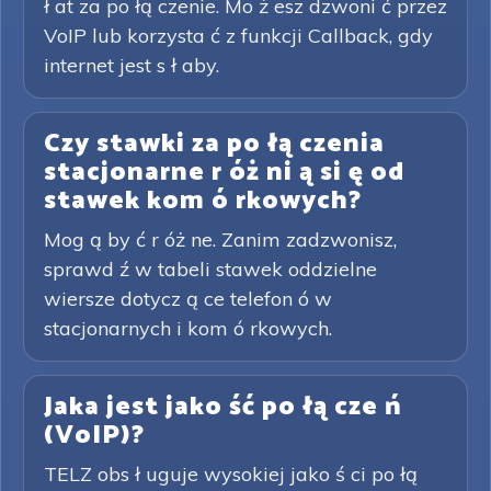
ł at za po łą czenie. Mo ż esz dzwoni ć przez
VoIP lub korzysta ć z funkcji Callback, gdy
internet jest s ł aby.
Czy stawki za po łą czenia
stacjonarne r óż ni ą si ę od
stawek kom ó rkowych?
Mog ą by ć r óż ne. Zanim zadzwonisz,
sprawd ź w tabeli stawek oddzielne
wiersze dotycz ą ce telefon ó w
stacjonarnych i kom ó rkowych.
Jaka jest jako ść po łą cze ń
(VoIP)?
TELZ obs ł uguje wysokiej jako ś ci po łą