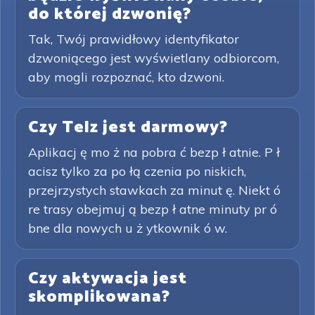
do której dzwonię?
Tak, Twój prawidłowy identyfikator
dzwoniącego jest wyświetlany odbiorcom,
aby mogli rozpoznać, kto dzwoni.
Czy Telz jest darmowy?
Aplikacj ę mo ż na pobra ć bezp ł atnie. P ł
acisz tylko za po łą czenia po niskich,
przejrzystych stawkach za minut ę. Niekt ó
re trasy obejmuj ą bezp ł atne minuty pr ó
bne dla nowych u ż ytkownik ó w.
Czy aktywacja jest
skomplikowana?