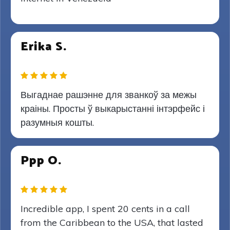
Erika S.
Выгаднае рашэнне для званкоў за межы
краіны. Просты ў выкарыстанні інтэрфейс і
разумныя кошты.
Ppp O.
Incredible app, I spent 20 cents in a call
from the Caribbean to the USA, that lasted