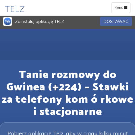
TELZ
Toggle
Menu
navigation
Zainstaluj aplikację TELZ
DOSTAWAĆ
Tanie rozmowy do
Gwinea (+224) – Stawki
za telefony kom ó rkowe
i stacjonarne
Pobierz aplikację Telz, aby w ciągu kilku minut