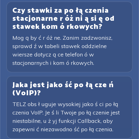
Czy stawki za po łą czenia
stacjonarne r óż ni ą si ę od
stawek kom ó rkowych?
Mog ą by ć r óż ne. Zanim zadzwonisz,
sprawd ź w tabeli stawek oddzielne
wiersze dotycz ą ce telefon ó w
stacjonarnych i kom ó rkowych.
Jaka jest jako ść po łą cze ń
(VoIP)?
TELZ obs ł uguje wysokiej jako ś ci po łą
czenia VoIP. Je ś li Twoje po łą czenie jest
niestabilne, u ż yj funkcji Callback, aby
zapewni ć niezawodno ść po łą czenia.