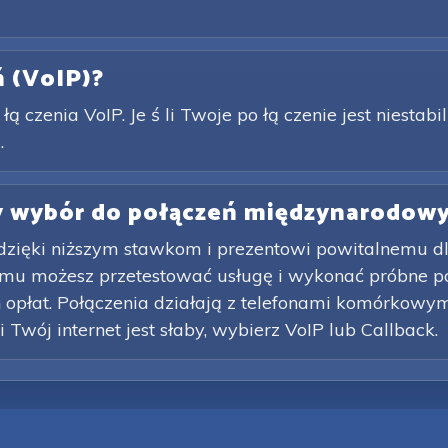
 ń (VoIP)?
ą czenia VoIP. Je ś li Twoje po łą czenie jest niestabil
.
zy wybór do połączeń międzynarodow
 dzięki niższym stawkom i prezentowi powitalnemu 
mu możesz przetestować usługę i wykonać próbne po
opłat. Połączenia działają z telefonami komórkowymi 
li Twój internet jest słaby, wybierz VoIP lub Callback.