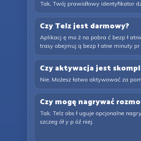
Tak, Twój prawidłowy identyfikator d
Czy Telz jest darmowy?
Aplikacj ę mo ż na pobra ć bezp ł atnie
trasy obejmuj ą bezp ł atne minuty pr
Czy aktywacja jest skomp
Nie. Możesz łatwo aktywować za pomoc
Czy mogę nagrywać rozm
Tak. Telz obs ł uguje opcjonalne nag
szczeg ół y p óź niej.