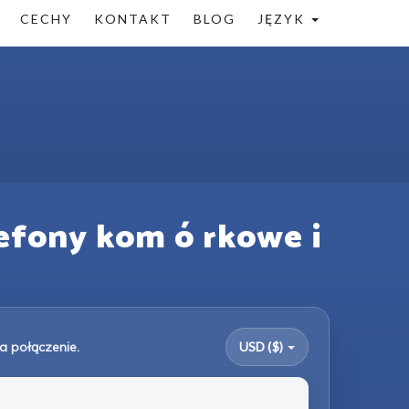
CECHY
KONTAKT
BLOG
JĘZYK
lefony kom ó rkowe i
a połączenie.
USD ($)