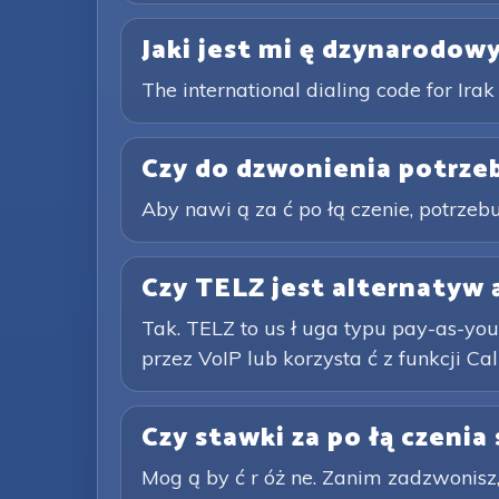
Jaki jest mi ę dzynarodow
The international dialing code for Ira
Czy do dzwonienia potrzeb
Aby nawi ą za ć po łą czenie, potrzebuj
Czy TELZ jest alternatyw ą
Tak. TELZ to us ł uga typu pay-as-you
przez VoIP lub korzysta ć z funkcji Call
Czy stawki za po łą czenia
Mog ą by ć r óż ne. Zanim zadzwonisz,