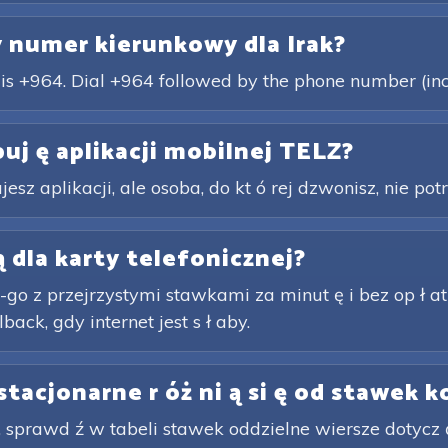
y numer kierunkowy dla Irak?
k is +964. Dial +964 followed by the phone number (in
uj ę aplikacji mobilnej TELZ?
esz aplikacji, ale osoba, do kt ó rej dzwonisz, nie potr
 dla karty telefonicznej?
-go z przejrzystymi stawkami za minut ę i bez op ł at
back, gdy internet jest s ł aby.
 stacjonarne r óż ni ą si ę od stawek
 sprawd ź w tabeli stawek oddzielne wiersze dotycz ą