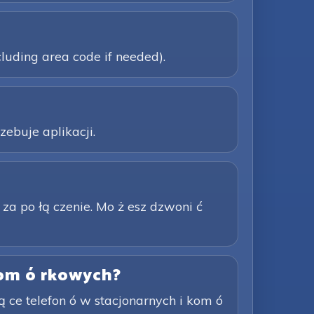
cluding area code if needed).
zebuje aplikacji.
 za po łą czenie. Mo ż esz dzwoni ć
 kom ó rkowych?
 ce telefon ó w stacjonarnych i kom ó