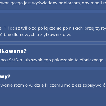
zwoniącego jest wyświetlany odbiorcom, aby mogli r
. P ł acisz tylko za po łą czenia po niskich, przejrzys
 ó bne dla nowych u ż ytkownik ó w.
likowana?
ą SMS-a lub szybkiego połączenia telefonicznego i o
owy?
rywanie rozm ó w, dzi ę ki czemu mo ż esz zapisywa ć