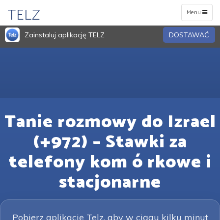
TELZ
Toggle
Menu
navigation
Zainstaluj aplikację TELZ
DOSTAWAĆ
Tanie rozmowy do Izrael
(+972) – Stawki za
telefony kom ó rkowe i
stacjonarne
Pobierz aplikację Telz, aby w ciągu kilku minut