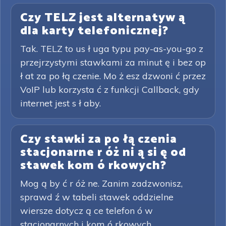
Czy TELZ jest alternatyw ą
dla karty telefonicznej?
Tak. TELZ to us ł uga typu pay-as-you-go z
przejrzystymi stawkami za minut ę i bez op
ł at za po łą czenie. Mo ż esz dzwoni ć przez
VoIP lub korzysta ć z funkcji Callback, gdy
internet jest s ł aby.
Czy stawki za po łą czenia
stacjonarne r óż ni ą si ę od
stawek kom ó rkowych?
Mog ą by ć r óż ne. Zanim zadzwonisz,
sprawd ź w tabeli stawek oddzielne
wiersze dotycz ą ce telefon ó w
stacjonarnych i kom ó rkowych.