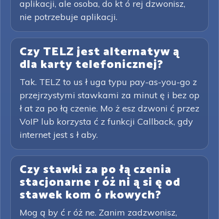
aplikacji, ale osoba, do kt ó rej dzwonisz,
nie potrzebuje aplikacji.
Czy TELZ jest alternatyw ą
dla karty telefonicznej?
Tak. TELZ to us ł uga typu pay-as-you-go z
przejrzystymi stawkami za minut ę i bez op
ł at za po łą czenie. Mo ż esz dzwoni ć przez
VoIP lub korzysta ć z funkcji Callback, gdy
internet jest s ł aby.
Czy stawki za po łą czenia
stacjonarne r óż ni ą si ę od
stawek kom ó rkowych?
Mog ą by ć r óż ne. Zanim zadzwonisz,