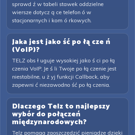
sprawd ź w tabeli stawek oddzielne
wiersze dotycz ą ce telefon ó w
stacjonarnych i kom ó rkowych.
Jaka jest jako ść po łą cze ń
(VoIP)?
TELZ obs ł uguje wysokiej jako ś ci po łą
czenia VoIP. Je ś li Twoje po łą czenie jest
niestabilne, u ż yj funkcji Callback, aby
zapewni ć niezawodno ść po łą czenia.
Dlaczego Telz to najlepszy
wybór do połączeń
międzynarodowych?
Telz pomaga zaoszczędzić pieniądze dzięki