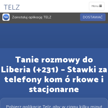
TELZ
Toggle
Menu
navigation
Zainstaluj aplikację TELZ
DOSTAWAĆ
Tanie rozmowy do
Liberia (+231) – Stawki za
telefony kom ó rkowe i
stacjonarne
Pobierz aplikację Telz, aby w ciągu kilku minut