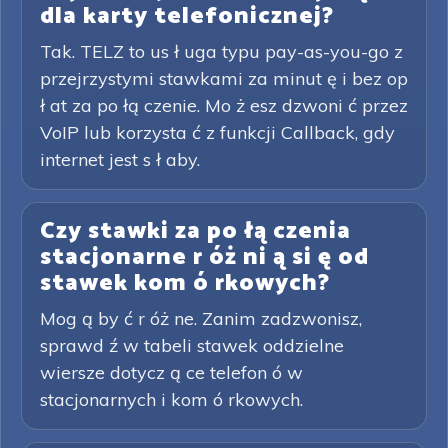
dla karty telefonicznej?
Tak. TELZ to us ł uga typu pay-as-you-go z
przejrzystymi stawkami za minut ę i bez op
ł at za po łą czenie. Mo ż esz dzwoni ć przez
VoIP lub korzysta ć z funkcji Callback, gdy
internet jest s ł aby.
Czy stawki za po łą czenia
stacjonarne r óż ni ą si ę od
stawek kom ó rkowych?
Mog ą by ć r óż ne. Zanim zadzwonisz,
sprawd ź w tabeli stawek oddzielne
wiersze dotycz ą ce telefon ó w
stacjonarnych i kom ó rkowych.