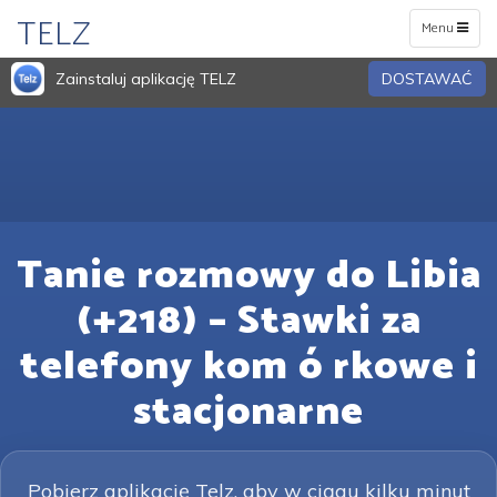
TELZ
Toggle
Menu
navigation
Zainstaluj aplikację TELZ
DOSTAWAĆ
Tanie rozmowy do Libia
(+218) – Stawki za
telefony kom ó rkowe i
stacjonarne
Pobierz aplikację Telz, aby w ciągu kilku minut