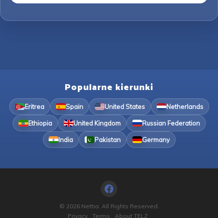
Popularne kierunki
Eritrea
Spain
United States
Netherlands
Ethiopia
United Kingdom
Russian Federation
India
Pakistan
Germany
© 2026 Nettia. All Rights Reserved.
Privacy
Terms
About TELZ