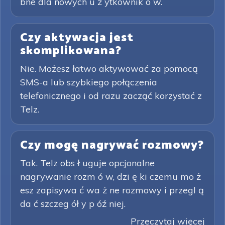
bne dla nowych u ż ytkownik ó w.
Czy aktywacja jest
skomplikowana?
Nie. Możesz łatwo aktywować za pomocą
SMS-a lub szybkiego połączenia
telefonicznego i od razu zacząć korzystać z
Telz.
Czy mogę nagrywać rozmowy?
Tak. Telz obs ł uguje opcjonalne
nagrywanie rozm ó w, dzi ę ki czemu mo ż
esz zapisywa ć wa ż ne rozmowy i przegl ą
da ć szczeg ół y p óź niej.
Przeczytaj więcej