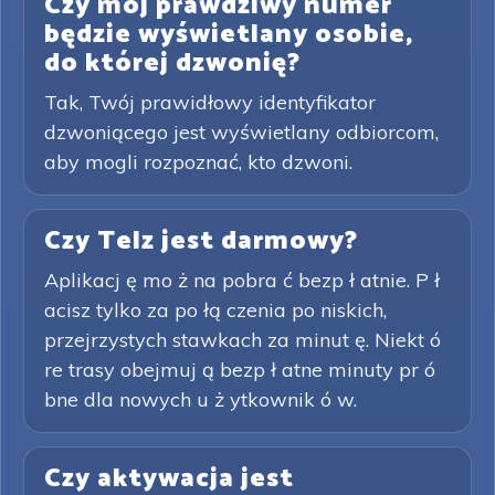
Czy mój prawdziwy numer
będzie wyświetlany osobie,
do której dzwonię?
Tak, Twój prawidłowy identyfikator
dzwoniącego jest wyświetlany odbiorcom,
aby mogli rozpoznać, kto dzwoni.
Czy Telz jest darmowy?
Aplikacj ę mo ż na pobra ć bezp ł atnie. P ł
acisz tylko za po łą czenia po niskich,
przejrzystych stawkach za minut ę. Niekt ó
re trasy obejmuj ą bezp ł atne minuty pr ó
bne dla nowych u ż ytkownik ó w.
Czy aktywacja jest