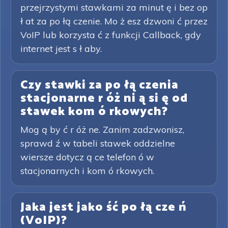
przejrzystymi stawkami za minut ę i bez op
ł at za po łą czenie. Mo ż esz dzwoni ć przez
VoIP lub korzysta ć z funkcji Callback, gdy
internet jest s ł aby.
Czy stawki za po łą czenia
stacjonarne r óż ni ą si ę od
stawek kom ó rkowych?
Mog ą by ć r óż ne. Zanim zadzwonisz,
sprawd ź w tabeli stawek oddzielne
wiersze dotycz ą ce telefon ó w
stacjonarnych i kom ó rkowych.
Jaka jest jako ść po łą cze ń
(VoIP)?