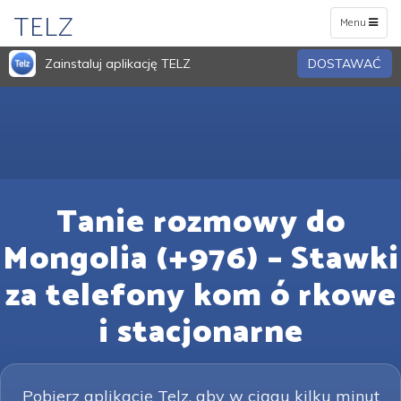
TELZ
Toggle
Menu
navigation
Zainstaluj aplikację TELZ
DOSTAWAĆ
Tanie rozmowy do
Mongolia (+976) – Stawki
za telefony kom ó rkowe
i stacjonarne
Pobierz aplikację Telz, aby w ciągu kilku minut