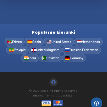
Popularne kierunki
Eritrea
Spain
United States
Netherlands
Ethiopia
United Kingdom
Russian Federation
India
Pakistan
Germany
© 2026 Nettia. All Rights Reserved.
Privacy
Terms
About TELZ