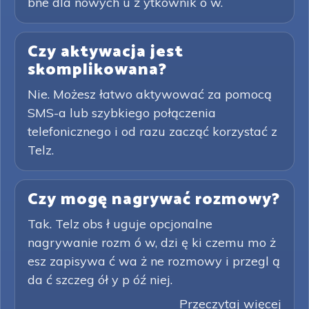
bne dla nowych u ż ytkownik ó w.
Czy aktywacja jest
skomplikowana?
Nie. Możesz łatwo aktywować za pomocą
SMS-a lub szybkiego połączenia
telefonicznego i od razu zacząć korzystać z
Telz.
Czy mogę nagrywać rozmowy?
Tak. Telz obs ł uguje opcjonalne
nagrywanie rozm ó w, dzi ę ki czemu mo ż
esz zapisywa ć wa ż ne rozmowy i przegl ą
da ć szczeg ół y p óź niej.
Przeczytaj więcej