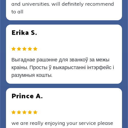
and universities. will definitely recommend
to all
Erika S.
Выгаднае рашэнне для званкоў за межы
краіны. Просты ў выкарыстанні інтэрфейс і
разумныя кошты.
Prince A.
we are really enjoying your service please