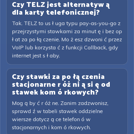
Czy TELZ jest alternatyw ą
dla karty telefonicznej?
Tak. TELZ to us ł uga typu pay-as-you-go z
przejrzystymi stawkami za minut ę i bez op
ł at za po łą czenie. Mo ż esz dzwoni ć przez
VoIP lub korzysta ć z funkcji Callback, gdy
internet jest s ł aby.
Czy stawki za po łą czenia
stacjonarne r óż ni ą si ę od
stawek kom ó rkowych?
Mog ą by ć r óż ne. Zanim zadzwonisz,
sprawd ź w tabeli stawek oddzielne
wiersze dotycz ą ce telefon ó w
stacjonarnych i kom ó rkowych.