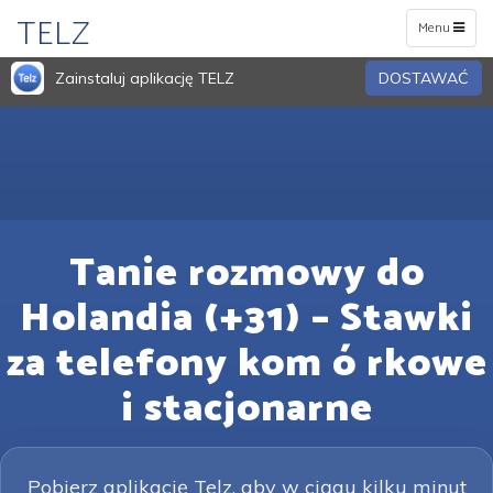
TELZ
Toggle
Menu
navigation
Zainstaluj aplikację TELZ
DOSTAWAĆ
Tanie rozmowy do
Holandia (+31) – Stawki
za telefony kom ó rkowe
i stacjonarne
Pobierz aplikację Telz, aby w ciągu kilku minut