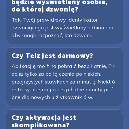
będzie wyświetlany osobie,
do której dzwonię?
Tak, Twój prawidłowy identyfikator
dzwoniącego jest wyświetlany odbiorcom,
aby mogli rozpoznać, kto dzwoni.
Czy Telz jest darmowy?
Aplikacj ę mo ż na pobra ć bezp ł atnie. P ł
acisz tylko za po łą czenia po niskich,
przejrzystych stawkach za minut ę. Niekt ó
re trasy obejmuj ą bezp ł atne minuty pr ó
bne dla nowych u ż ytkownik ó w.
Czy aktywacja jest
skomplikowana?