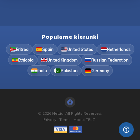
Popularne kierunki
Eritrea
Spain
United States
Netherlands
Ethiopia
United Kingdom
Russian Federation
India
Pakistan
Germany
© 2026 Nettia. All Rights Reserved.
Privacy
Terms
About TELZ