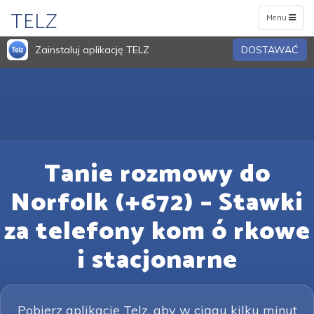
TELZ
Toggle
Menu
navigation
Zainstaluj aplikację TELZ
DOSTAWAĆ
Tanie rozmowy do
Norfolk (+672) – Stawki
za telefony kom ó rkowe
i stacjonarne
Pobierz aplikację Telz, aby w ciągu kilku minut