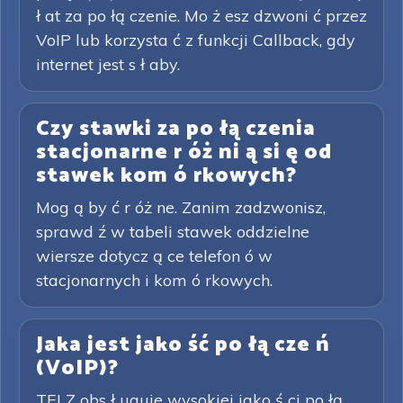
ł at za po łą czenie. Mo ż esz dzwoni ć przez
VoIP lub korzysta ć z funkcji Callback, gdy
internet jest s ł aby.
Czy stawki za po łą czenia
stacjonarne r óż ni ą si ę od
stawek kom ó rkowych?
Mog ą by ć r óż ne. Zanim zadzwonisz,
sprawd ź w tabeli stawek oddzielne
wiersze dotycz ą ce telefon ó w
stacjonarnych i kom ó rkowych.
Jaka jest jako ść po łą cze ń
(VoIP)?
TELZ obs ł uguje wysokiej jako ś ci po łą