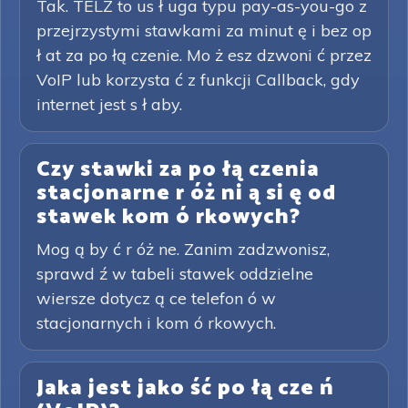
Tak. TELZ to us ł uga typu pay-as-you-go z
przejrzystymi stawkami za minut ę i bez op
ł at za po łą czenie. Mo ż esz dzwoni ć przez
VoIP lub korzysta ć z funkcji Callback, gdy
internet jest s ł aby.
Czy stawki za po łą czenia
stacjonarne r óż ni ą si ę od
stawek kom ó rkowych?
Mog ą by ć r óż ne. Zanim zadzwonisz,
sprawd ź w tabeli stawek oddzielne
wiersze dotycz ą ce telefon ó w
stacjonarnych i kom ó rkowych.
Jaka jest jako ść po łą cze ń