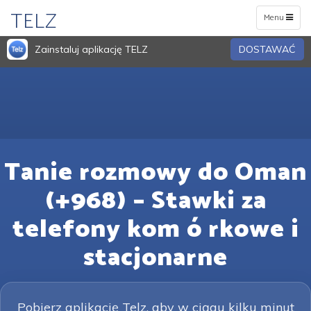
TELZ
Toggle
Menu
navigation
Zainstaluj aplikację TELZ
DOSTAWAĆ
Tanie rozmowy do Oman
(+968) – Stawki za
telefony kom ó rkowe i
stacjonarne
Pobierz aplikację Telz, aby w ciągu kilku minut