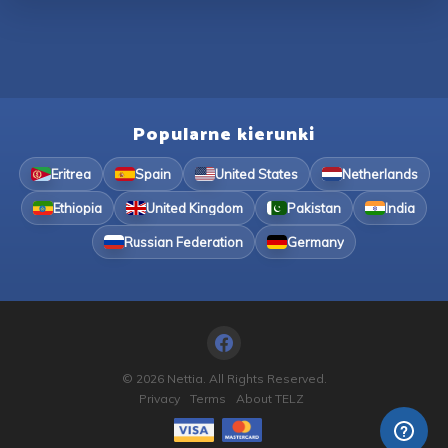
Popularne kierunki
Eritrea
Spain
United States
Netherlands
Ethiopia
United Kingdom
Pakistan
India
Russian Federation
Germany
© 2026 Nettia. All Rights Reserved.
Privacy
Terms
About TELZ