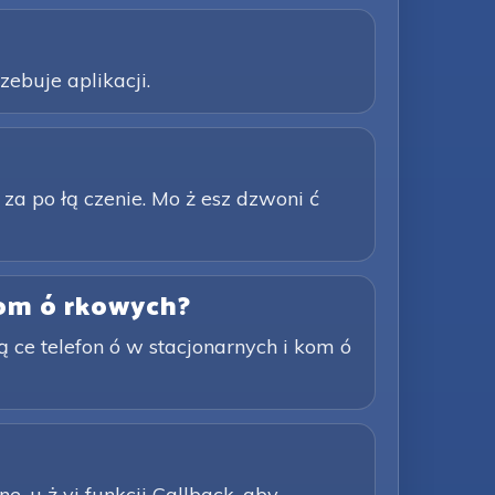
zebuje aplikacji.
 za po łą czenie. Mo ż esz dzwoni ć
 kom ó rkowych?
 ce telefon ó w stacjonarnych i kom ó
ne, u ż yj funkcji Callback, aby