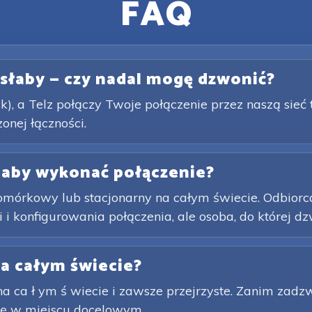
FAQ
t słaby — czy nadal mogę dzwonić?
k), a Telz połączy Twoje połączenie przez naszą sieć
nej łączności.
 aby wykonać połączenie?
rkowy lub stacjonarny na całym świecie. Odbiorca ni
 konfigurowania połączenia, ale osoba, do której dzwo
na całym świecie?
 na ca ł ym ś wiecie i zawsze przejrzyste. Zanim zadz
t ę w miejscu docelowym.