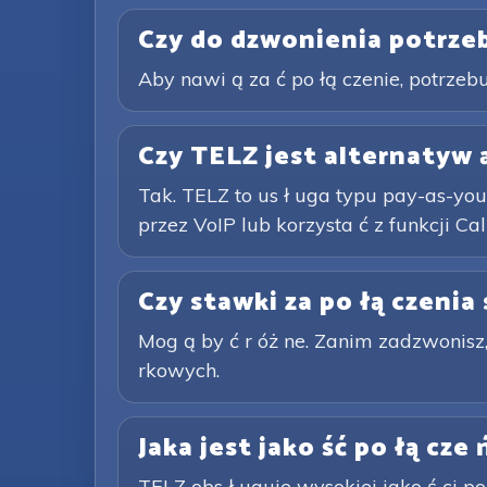
Czy do dzwonienia potrzeb
Aby nawi ą za ć po łą czenie, potrzebuj
Czy TELZ jest alternatyw ą
Tak. TELZ to us ł uga typu pay-as-you
przez VoIP lub korzysta ć z funkcji Call
Czy stawki za po łą czenia
Mog ą by ć r óż ne. Zanim zadzwonisz,
rkowych.
Jaka jest jako ść po łą cze
TELZ obs ł uguje wysokiej jako ś ci po ł