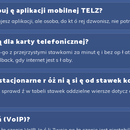
uj ę aplikacji mobilnej TELZ?
esz aplikacji, ale osoba, do kt ó rej dzwonisz, nie potr
 dla karty telefonicznej?
-go z przejrzystymi stawkami za minut ę i bez op ł at
back, gdy internet jest s ł aby.
 stacjonarne r óż ni ą si ę od stawek
 sprawd ź w tabeli stawek oddzielne wiersze dotycz ą
 ń (VoIP)?
ą czenia VoIP. Je ś li Twoje po łą czenie jest niestabil