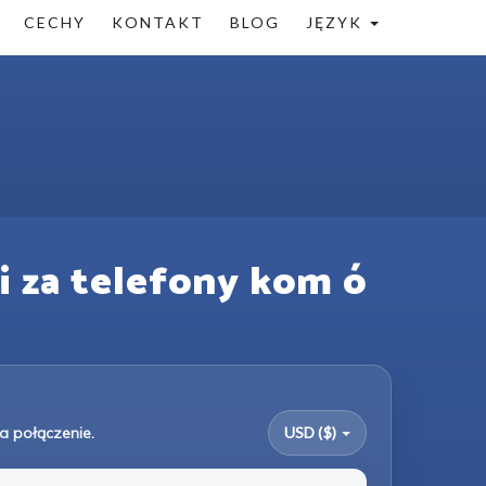
CECHY
KONTAKT
BLOG
JĘZYK
i za telefony kom ó
a połączenie.
USD ($)