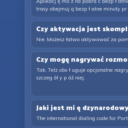
Aplikacj ę mo ż na pobra ć bezp ł atnie
trasy obejmuj ą bezp ł atne minuty pr
Czy aktywacja jest skomp
Nie. Możesz łatwo aktywować za pomoc
Czy mogę nagrywać rozm
Tak. Telz obs ł uguje opcjonalne nag
szczeg ół y p óź niej.
Jaki jest mi ę dzynarodow
The international dialing code for Por