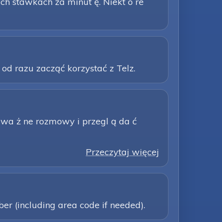
tych stawkach za minut ę. Niekt ó re
d razu zacząć korzystać z Telz.
 wa ż ne rozmowy i przegl ą da ć
Przeczytaj więcej
er (including area code if needed).