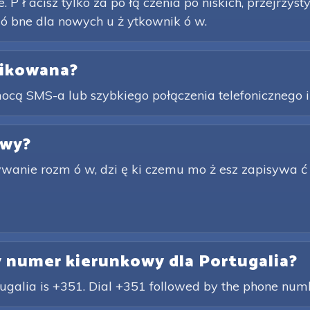
. P ł acisz tylko za po łą czenia po niskich, przejrzys
 ó bne dla nowych u ż ytkownik ó w.
likowana?
ą SMS-a lub szybkiego połączenia telefonicznego i o
owy?
rywanie rozm ó w, dzi ę ki czemu mo ż esz zapisywa ć
y numer kierunkowy dla Portugalia?
tugalia is +351. Dial +351 followed by the phone numb