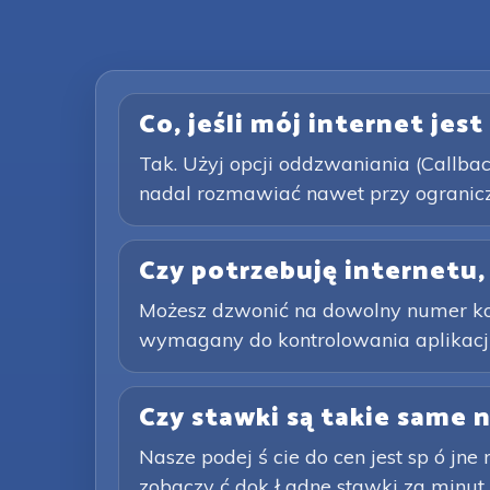
Co, jeśli mój internet jes
Tak. Użyj opcji oddzwaniania (Callbac
nadal rozmawiać nawet przy ograniczo
Czy potrzebuję internetu,
Możesz dzwonić na dowolny numer komó
wymagany do kontrolowania aplikacji i
Czy stawki są takie same 
Nasze podej ś cie do cen jest sp ó jne
zobaczy ć dok ł adne stawki za minu