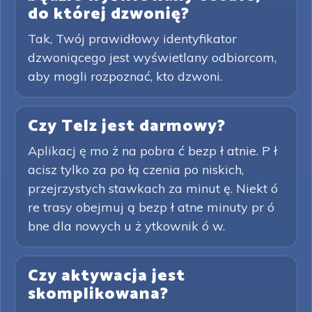
do której dzwonię?
Tak, Twój prawidłowy identyfikator
dzwoniącego jest wyświetlany odbiorcom,
aby mogli rozpoznać, kto dzwoni.
Czy Telz jest darmowy?
Aplikacj ę mo ż na pobra ć bezp ł atnie. P ł
acisz tylko za po łą czenia po niskich,
przejrzystych stawkach za minut ę. Niekt ó
re trasy obejmuj ą bezp ł atne minuty pr ó
bne dla nowych u ż ytkownik ó w.
Czy aktywacja jest
skomplikowana?