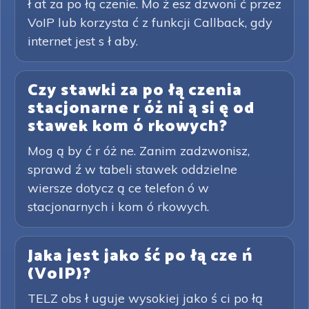
ł at za po łą czenie. Mo ż esz dzwoni ć przez
VoIP lub korzysta ć z funkcji Callback, gdy
internet jest s ł aby.
Czy stawki za po łą czenia
stacjonarne r óż ni ą si ę od
stawek kom ó rkowych?
Mog ą by ć r óż ne. Zanim zadzwonisz,
sprawd ź w tabeli stawek oddzielne
wiersze dotycz ą ce telefon ó w
stacjonarnych i kom ó rkowych.
Jaka jest jako ść po łą cze ń
(VoIP)?
TELZ obs ł uguje wysokiej jako ś ci po łą