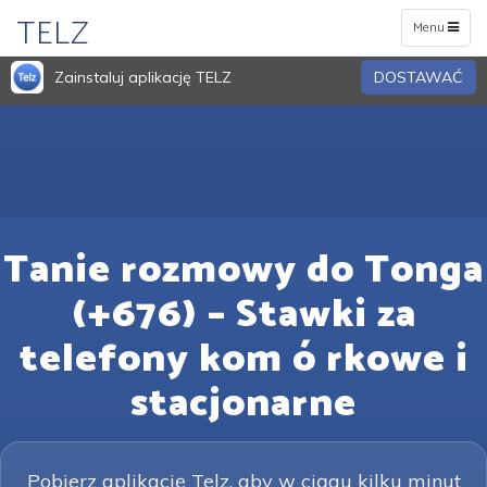
TELZ
Toggle
Menu
navigation
Zainstaluj aplikację TELZ
DOSTAWAĆ
Tanie rozmowy do Tonga
(+676) – Stawki za
telefony kom ó rkowe i
stacjonarne
Pobierz aplikację Telz, aby w ciągu kilku minut