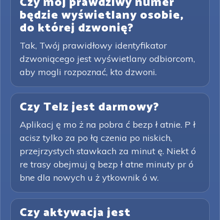
Czy mój prawdziwy numer
będzie wyświetlany osobie,
do której dzwonię?
Tak, Twój prawidłowy identyfikator
dzwoniącego jest wyświetlany odbiorcom,
aby mogli rozpoznać, kto dzwoni.
Czy Telz jest darmowy?
Aplikacj ę mo ż na pobra ć bezp ł atnie. P ł
acisz tylko za po łą czenia po niskich,
przejrzystych stawkach za minut ę. Niekt ó
re trasy obejmuj ą bezp ł atne minuty pr ó
bne dla nowych u ż ytkownik ó w.
Czy aktywacja jest