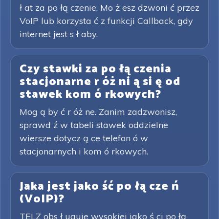
ł at za po łą czenie. Mo ż esz dzwoni ć przez
VoIP lub korzysta ć z funkcji Callback, gdy
internet jest s ł aby.
Czy stawki za po łą czenia
stacjonarne r óż ni ą si ę od
stawek kom ó rkowych?
Mog ą by ć r óż ne. Zanim zadzwonisz,
sprawd ź w tabeli stawek oddzielne
wiersze dotycz ą ce telefon ó w
stacjonarnych i kom ó rkowych.
Jaka jest jako ść po łą cze ń
(VoIP)?
TELZ obs ł uguje wysokiej jako ś ci po łą