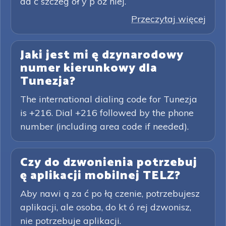
da ć szczeg ół y p óź niej.
Przeczytaj więcej
Jaki jest mi ę dzynarodowy
numer kierunkowy dla
Tunezja?
The international dialing code for Tunezja
is +216. Dial +216 followed by the phone
number (including area code if needed).
Czy do dzwonienia potrzebuj
ę aplikacji mobilnej TELZ?
Aby nawi ą za ć po łą czenie, potrzebujesz
aplikacji, ale osoba, do kt ó rej dzwonisz,
nie potrzebuje aplikacji.