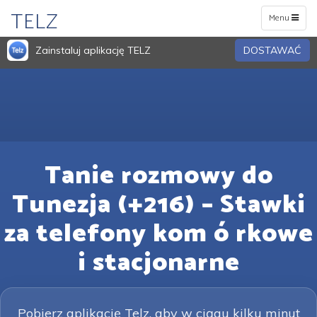
TELZ
Toggle
Menu
navigation
Zainstaluj aplikację TELZ
DOSTAWAĆ
Tanie rozmowy do
Tunezja (+216) – Stawki
za telefony kom ó rkowe
i stacjonarne
Pobierz aplikację Telz, aby w ciągu kilku minut