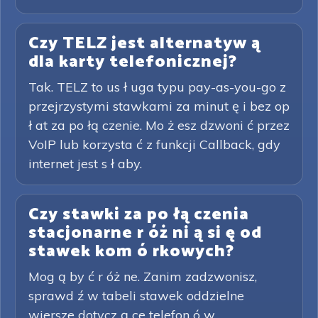
Czy TELZ jest alternatyw ą
dla karty telefonicznej?
Tak. TELZ to us ł uga typu pay-as-you-go z
przejrzystymi stawkami za minut ę i bez op
ł at za po łą czenie. Mo ż esz dzwoni ć przez
VoIP lub korzysta ć z funkcji Callback, gdy
internet jest s ł aby.
Czy stawki za po łą czenia
stacjonarne r óż ni ą si ę od
stawek kom ó rkowych?
Mog ą by ć r óż ne. Zanim zadzwonisz,
sprawd ź w tabeli stawek oddzielne
wiersze dotycz ą ce telefon ó w