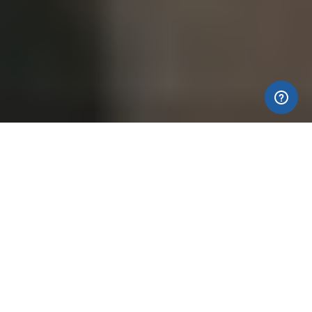
Com app Telz você
pode fazer
chamadas de