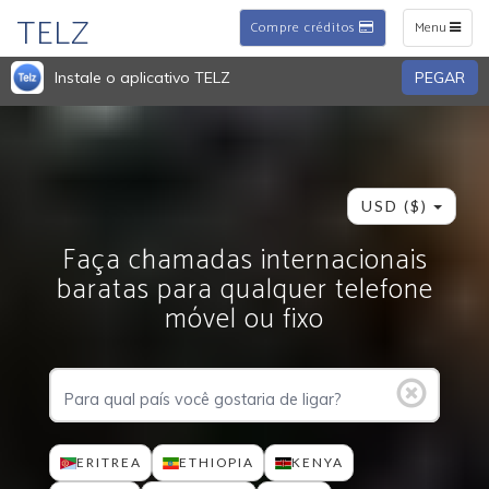
TELZ
Toggle
Toggle
Compre créditos
Menu
navigation
navigation
Instale o aplicativo TELZ
PEGAR
USD ($)
Faça chamadas internacionais
baratas para qualquer telefone
móvel ou fixo
ERITREA
ETHIOPIA
KENYA