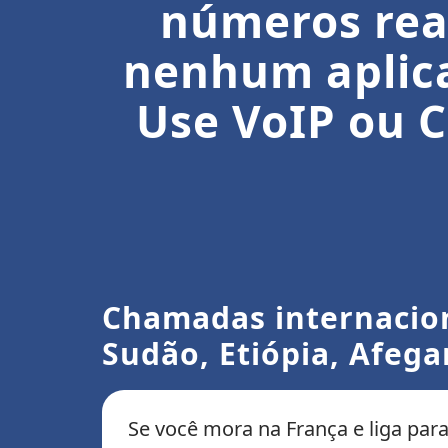
números reai
nenhum aplica
Use VoIP ou C
Chamadas internaciona
Sudão, Etiópia, Afega
Se você mora na França e liga par