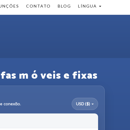
UNÇÕES
CONTATO
BLOG
LÍNGUA
fas m ó veis e fixas
de conexão.
USD ($)