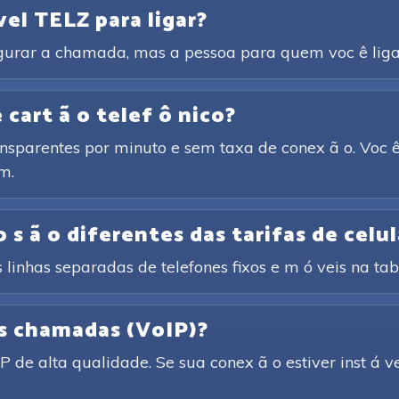
vel TELZ para ligar?
igurar a chamada, mas a pessoa para quem voc ê liga 
cart ã o telef ô nico?
ansparentes por minuto e sem taxa de conex ã o. Voc ê
m.
 s ã o diferentes das tarifas de celul
 linhas separadas de telefones fixos e m ó veis na tabe
as chamadas (VoIP)?
de alta qualidade. Se sua conex ã o estiver inst á v