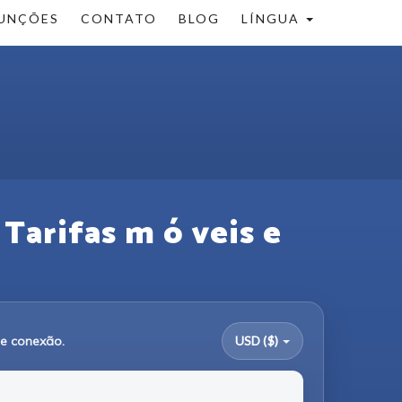
UNÇÕES
CONTATO
BLOG
LÍNGUA
Tarifas m ó veis e
de conexão.
USD ($)