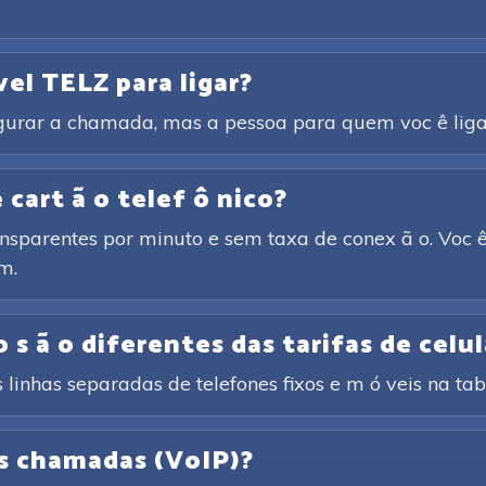
vel TELZ para ligar?
igurar a chamada, mas a pessoa para quem voc ê liga 
cart ã o telef ô nico?
ansparentes por minuto e sem taxa de conex ã o. Voc ê
m.
 s ã o diferentes das tarifas de celul
 linhas separadas de telefones fixos e m ó veis na tabe
as chamadas (VoIP)?