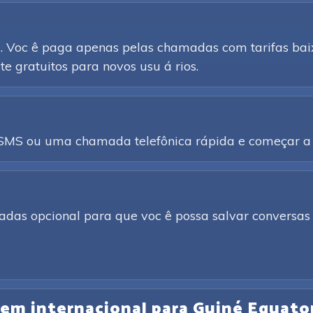
d. Voc ê paga apenas pelas chamadas com tarifas baix
e gratuitos para novos usu á rios.
a SMS ou uma chamada telefônica rápida e começar a 
adas opcional para que voc ê possa salvar conversas 
agem internacional para Guiné Equator