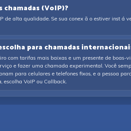
as chamadas (VoIP)?
de alta qualidade. Se sua conex ã o estiver inst á v
 escolha para chamadas internacionai
iro com tarifas mais baixas e um presente de boas-vi
erviço e fazer uma chamada experimental. Você sempr
nam para celulares e telefones fixos, e a pessoa par
ca, escolha VoIP ou Callback.