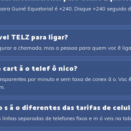
para Guiné Equatorial é +240. Disque +240 seguido do
vel TELZ para ligar?
igurar a chamada, mas a pessoa para quem voc ê liga 
cart ã o telef ô nico?
ansparentes por minuto e sem taxa de conex ã o. Voc ê
m.
 s ã o diferentes das tarifas de celul
 linhas separadas de telefones fixos e m ó veis na tabe