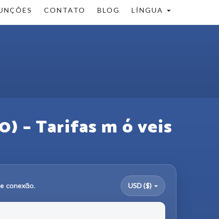
UNÇÕES
CONTATO
BLOG
LÍNGUA
) – Tarifas m ó veis
de conexão.
USD ($)