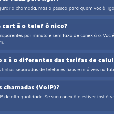
igurar a chamada, mas a pessoa para quem voc ê liga 
cart ã o telef ô nico?
ansparentes por minuto e sem taxa de conex ã o. Voc ê
m.
 s ã o diferentes das tarifas de celul
 linhas separadas de telefones fixos e m ó veis na tabe
as chamadas (VoIP)?
de alta qualidade. Se sua conex ã o estiver inst á v