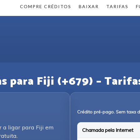
COMPRE CRÉDITOS
BAIXAR
TARIFAS
F
 para Fiji (+679) – Tarifas
Crédito pré-pago. Sem taxa 
 a ligar para Fiji em
Chamada pela Internet
atuita.