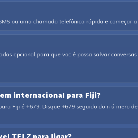
a SMS ou uma chamada telefônica rápida e começar a 
adas opcional para que voc ê possa salvar conversas 
gem internacional para Fiji?
ara Fiji é +679. Disque +679 seguido do n ú mero de t
vel TELZ para ligar?