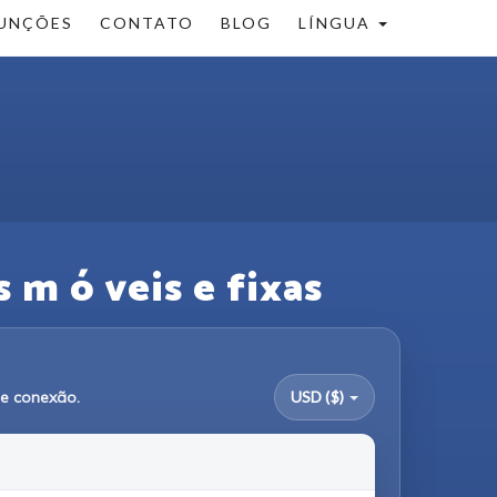
UNÇÕES
CONTATO
BLOG
LÍNGUA
 m ó veis e fixas
de conexão.
USD ($)