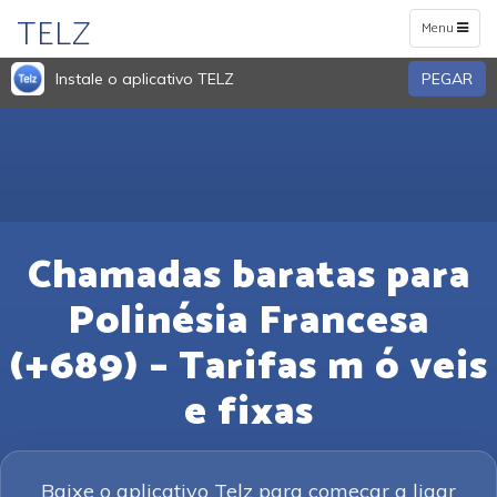
TELZ
Toggle
Menu
navigation
Instale o aplicativo TELZ
PEGAR
Chamadas baratas para
Polinésia Francesa
(+689) – Tarifas m ó veis
e fixas
Baixe o aplicativo Telz para começar a ligar