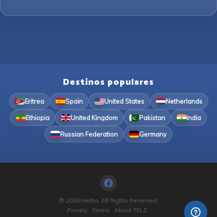
Destinos populares
Eritrea
Spain
United States
Netherlands
Ethiopia
United Kingdom
Pakistan
India
Russian Federation
Germany
© 2026 Nettia. All Rights Reserved.
Privacy
Terms
About TELZ