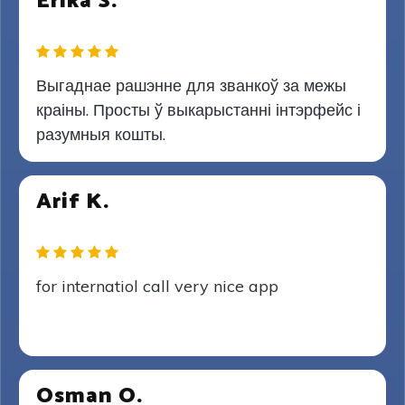
Erika S.
Выгаднае рашэнне для званкоў за межы
краіны. Просты ў выкарыстанні інтэрфейс і
разумныя кошты.
Arif K.
for internatiol call very nice app
Osman O.